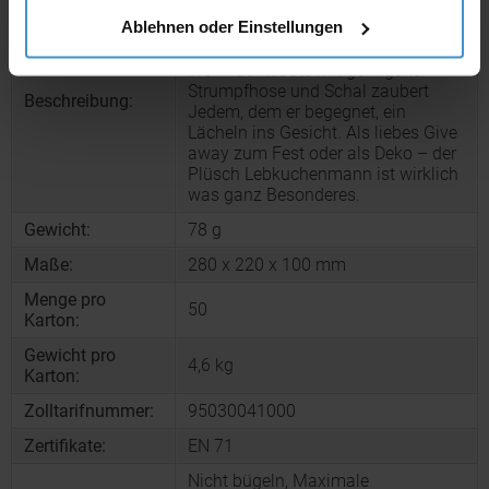
Weihnachts- und Gebäckliebhaber
Ablehnen oder Einstellungen
werden dieses leckere Kerlchen
lieben! Ein humorvoller
Weihnachtsbote mit geringelter
Strumpfhose und Schal zaubert
Beschreibung:
Jedem, dem er begegnet, ein
Lächeln ins Gesicht. Als liebes Give
away zum Fest oder als Deko – der
Plüsch Lebkuchenmann ist wirklich
was ganz Besonderes.
Gewicht:
78 g
Maße:
280 x 220 x 100 mm
Menge pro
50
Karton:
Gewicht pro
4,6 kg
Karton:
Zolltarifnummer:
95030041000
Zertifikate:
EN 71
Nicht bügeln, Maximale