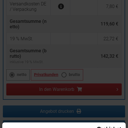
Versandkosten DE
7,80 €
/ Verpackung
Gesamtsumme (n
119,60 €
etto)
19
% MwSt.
22,72 €
Gesamtsumme (b
rutto)
142,32 €
inklusive 19 % MwSt.
netto
Privatkunden
brutto
In den
Warenkorb
Angebot drucken
Individuelle Anfrage