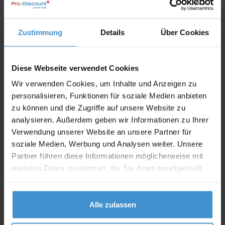
Lieferzeiten
Zustimmung
Details
Über Cookies
Artikel mit Werbeanbringung:
ca. 3 - 4 Wochen
Muster mit Ihrer
Diese Webseite verwendet Cookies
ca. 3 - 4 Wochen
Werbeanbringung zur Freigabe
der Produktion:
Wir verwenden Cookies, um Inhalte und Anzeigen zu
personalisieren, Funktionen für soziale Medien anbieten
Artikel ohne Werbeanbringung:
ca. 3 - 5 Werktage
zu können und die Zugriffe auf unsere Website zu
analysieren. Außerdem geben wir Informationen zu Ihrer
Muster:
ca. 3 - 5 Werktage
Verwendung unserer Website an unsere Partner für
soziale Medien, Werbung und Analysen weiter. Unsere
Muster bestellen
Partner führen diese Informationen möglicherweise mit
weiteren Daten zusammen, die Sie ihnen bereitgestellt
Produktinformationen zu diesem Werbeartikel
haben oder die sie im Rahmen Ihrer Nutzung der Dienste
gesammelt haben.
Artikelnummer:
GUT60825
Alle zulassen
Artikelname:
Lebkuchenmann Leopold