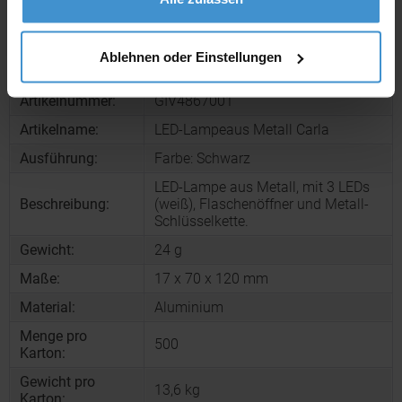
Muster bestellen
Ablehnen oder Einstellungen
Produktinformationen zu diesem Werbeartikel
Artikelnummer:
GIV4867001
Artikelname:
LED-Lampeaus Metall Carla
Ausführung:
Farbe: Schwarz
LED-Lampe aus Metall, mit 3 LEDs
Beschreibung:
(weiß), Flaschenöffner und Metall-
Schlüsselkette.
Gewicht:
24 g
Maße:
17 x 70 x 120 mm
Material:
Aluminium
Menge pro
500
Karton:
Gewicht pro
13,6 kg
Karton: