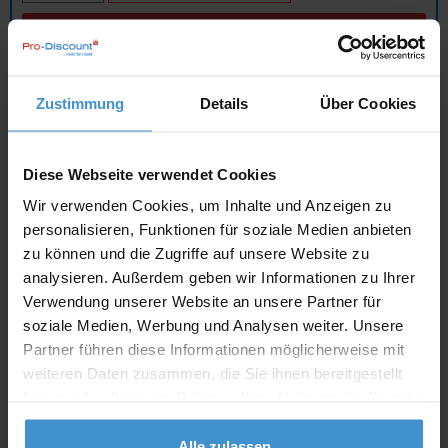
In den
Warenkorb
Zustimmung
Details
Über Cookies
Angebot drucken
Individuelle Anfrage
Diese Webseite verwendet Cookies
Wir verwenden Cookies, um Inhalte und Anzeigen zu
Lieferzeiten
personalisieren, Funktionen für soziale Medien anbieten
zu können und die Zugriffe auf unsere Website zu
Artikel mit Werbeanbringung:
ca. 10 Werktage
analysieren. Außerdem geben wir Informationen zu Ihrer
Muster mit Ihrer
Verwendung unserer Website an unsere Partner für
ca. 10 Werktage
Werbeanbringung zur Freigabe
soziale Medien, Werbung und Analysen weiter. Unsere
der Produktion:
Partner führen diese Informationen möglicherweise mit
Artikel ohne Werbeanbringung:
ca. 3 - 5 Werktage
weiteren Daten zusammen, die Sie ihnen bereitgestellt
haben oder die sie im Rahmen Ihrer Nutzung der Dienste
Muster:
ca. 3 - 5 Werktage
gesammelt haben.
Alle zulassen