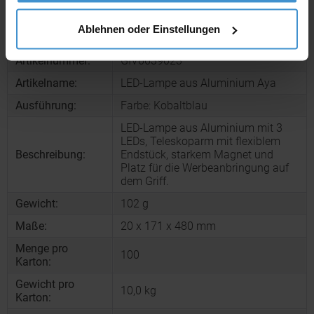
Ablehnen oder Einstellungen
Produktinformationen zu diesem Werbeartikel
Artikelnummer:
GIV6639023
Artikelname:
LED-Lampe aus Aluminium Aya
Ausführung:
Farbe: Kobaltblau
LED-Lampe aus Aluminium mit 3
LEDs, Teleskoparm mit flexiblem
Beschreibung:
Endstück, starkem Magnet und
Platz für die Werbeanbringung auf
dem Griff.
Gewicht:
102 g
Maße:
20 x 171 x 480 mm
Menge pro
100
Karton:
Gewicht pro
10,0 kg
Karton: