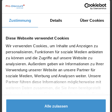
In den
Warenkorb
Zustimmung
Details
Über Cookies
Angebot drucken
Individuelle Anfrage
Diese Webseite verwendet Cookies
Wir verwenden Cookies, um Inhalte und Anzeigen zu
Lieferzeiten
personalisieren, Funktionen für soziale Medien anbieten
zu können und die Zugriffe auf unsere Website zu
Artikel mit Werbeanbringung:
ca. 10 Werktage
analysieren. Außerdem geben wir Informationen zu Ihrer
Muster mit Ihrer
Verwendung unserer Website an unsere Partner für
ca. 10 Werktage
Werbeanbringung zur Freigabe
soziale Medien, Werbung und Analysen weiter. Unsere
der Produktion:
Partner führen diese Informationen möglicherweise mit
Artikel ohne Werbeanbringung:
ca. 3 - 5 Werktage
weiteren Daten zusammen, die Sie ihnen bereitgestellt
haben oder die sie im Rahmen Ihrer Nutzung der Dienste
Muster:
ca. 3 - 5 Werktage
gesammelt haben.
Alle zulassen
Muster bestellen