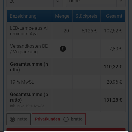
Bezeichnung
Menge
Stückpreis
Gesamt
LED-Lampe aus Al
20
5,126 €
102,52 €
uminium Aya
Versandkosten DE
7,80 €
/ Verpackung
Gesamtsumme (n
110,32 €
etto)
19
% MwSt.
20,96 €
Gesamtsumme (b
rutto)
131,28 €
inklusive 19 % MwSt.
netto
Privatkunden
brutto