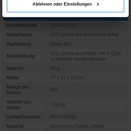
Ablehnen oder Einstellungen
Produktinformationen zu diesem Werbeartikel
Artikelnummer:
GIV4861008
Artikelname:
LED-Lampe aus Aluminium Anna
Ausführung:
Farbe: Rot
LED-Lampe aus Metall, mit 3 LEDs
Beschreibung:
und Metall-Karabinerhaken.
Gewicht:
26 g
Maße:
17 x 53 x 53 mm
Menge pro
500
Karton:
Gewicht pro
13,8 kg
Karton:
Zolltarifnummer:
8513100000
Material:
Aluminium, Plastik, Metall