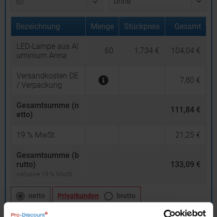
Bezeichnung
Menge
Stückpreis
Gesamt
LED-Lampe aus Al
60
1,734 €
104,04 €
uminium Anna
Versandkosten DE
7,80 €
/ Verpackung
Gesamtsumme (n
111,84 €
etto)
19
% MwSt.
21,25 €
Gesamtsumme (b
rutto)
133,09 €
inklusive 19 % MwSt.
netto
Privatkunden
brutto