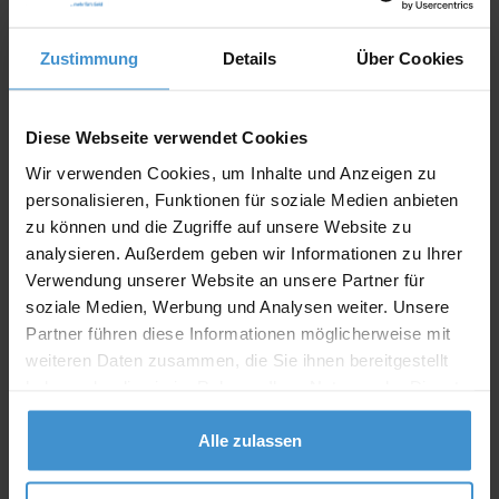
In den
Warenkorb
Zustimmung
Details
Über Cookies
Angebot drucken
Diese Webseite verwendet Cookies
Individuelle Anfrage
Wir verwenden Cookies, um Inhalte und Anzeigen zu
personalisieren, Funktionen für soziale Medien anbieten
Lieferzeiten
zu können und die Zugriffe auf unsere Website zu
analysieren. Außerdem geben wir Informationen zu Ihrer
Artikel mit Werbeanbringung:
ca. 10 Werktage
Verwendung unserer Website an unsere Partner für
Muster mit Ihrer
soziale Medien, Werbung und Analysen weiter. Unsere
ca. 10 Werktage
Werbeanbringung zur Freigabe
Partner führen diese Informationen möglicherweise mit
der Produktion:
weiteren Daten zusammen, die Sie ihnen bereitgestellt
Artikel ohne Werbeanbringung:
ca. 3 - 5 Werktage
haben oder die sie im Rahmen Ihrer Nutzung der Dienste
gesammelt haben.
Muster:
ca. 3 - 5 Werktage
Alle zulassen
Muster bestellen