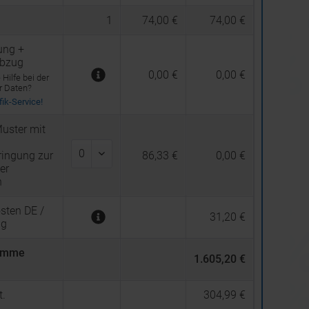
1
74,00 €
74,00 €
ung +
abzug
0,00 €
0,00 €
Hilfe bei der
er Daten?
ik-Service!
uster mit
ingung zur
86,33 €
0,00 €
er
n
sten DE /
31,20 €
ng
umme
1.605,20 €
.
304,99 €