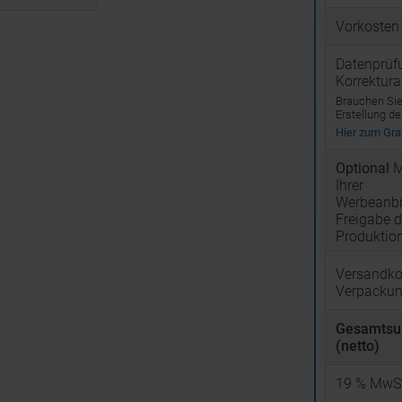
Vorkosten
Datenprüf
Korrektur
Brauchen Sie 
Erstellung d
Hier zum Graf
Optional
M
Ihrer
Werbeanbr
Freigabe d
Produktio
Versandko
Verpacku
Gesamts
(netto)
19
% MwSt