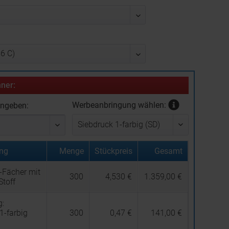
ner:
Werbeanbringung wählen:
ingeben:
ng
Menge
Stückpreis
Gesamt
-Fächer mit
300
4,530 €
1.359,00 €
Stoff
g:
1-farbig
300
0,47 €
141,00 €