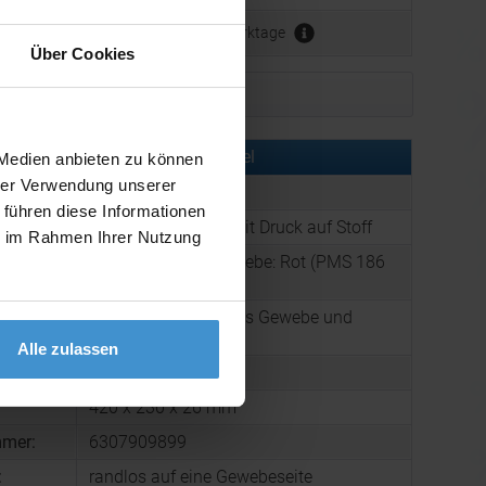
ca. 3 - 5 Werktage
Über Cookies
Muster bestellen
rmationen zu diesem Werbeartikel
 Medien anbieten zu können
hrer Verwendung unserer
er:
ABFS1000.92
 führen diese Informationen
:
Kunststoff-Fächer mit Druck auf Stoff
ie im Rahmen Ihrer Nutzung
Gestell: Orange, Gewebe: Rot (PMS 186
:
C)
Logo-Handfächer aus Gewebe und
g:
Kunststoffgestell.
Alle zulassen
60 g
420 x 230 x 26 mm
mmer:
6307909899
:
randlos auf eine Gewebeseite