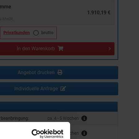
umme
1.910,19 €
 % MwSt.
Privatkunden
brutto
In den
Warenkorb
Angebot drucken
Individuelle Anfrage
erbeanbringung:
ca. 4 - 5 Wochen
hrer Werbeanbringung
ca. 4 - 5 Wochen
der Produktion: