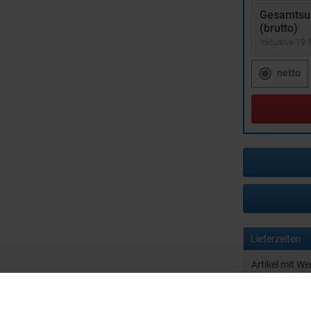
Gesamts
(brutto)
inklusive 19
netto
Lieferzeiten
Artikel mit W
Muster mit I
zur Freigabe 