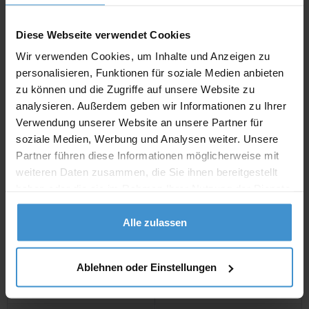
inklusive 19 % Mw
St.
Diese Webseite verwendet Cookies
netto
Privatkunden
brutto
Wir verwenden Cookies, um Inhalte und Anzeigen zu
personalisieren, Funktionen für soziale Medien anbieten
In den
Warenkorb
zu können und die Zugriffe auf unsere Website zu
analysieren. Außerdem geben wir Informationen zu Ihrer
Verwendung unserer Website an unsere Partner für
Angebot drucken
soziale Medien, Werbung und Analysen weiter. Unsere
Partner führen diese Informationen möglicherweise mit
weiteren Daten zusammen, die Sie ihnen bereitgestellt
Individuelle Anfrage
haben oder die sie im Rahmen Ihrer Nutzung der Dienste
gesammelt haben.
Lieferzeiten
Alle zulassen
Artikel mit Werbeanbringung:
ca. 4 - 5 Wochen
Ablehnen oder Einstellungen
Muster mit Ihrer
ca. 4 - 5 Wochen
Werbeanbringung zur Freigabe
der Produktion: