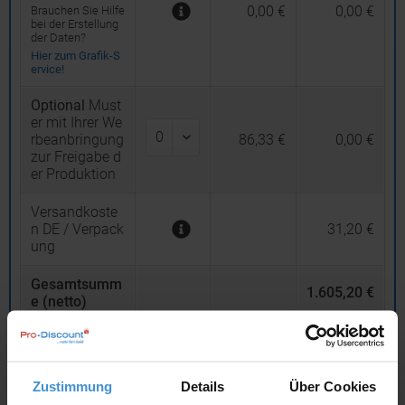
0,00 €
0,00 €
Brauchen Sie Hilfe
bei der Erstellung
der Daten?
Hier zum Grafik-S
ervice!
Optional
Must
er mit Ihrer We
rbeanbringung
86,33 €
0,00 €
zur Freigabe d
er Produktion
Versandkoste
n DE / Verpack
31,20 €
ung
Gesamtsumm
1.605,20 €
e (netto)
19
% MwSt.
304,99 €
Gesamtsumm
Zustimmung
Details
Über Cookies
e (brutto)
1.910,19 €