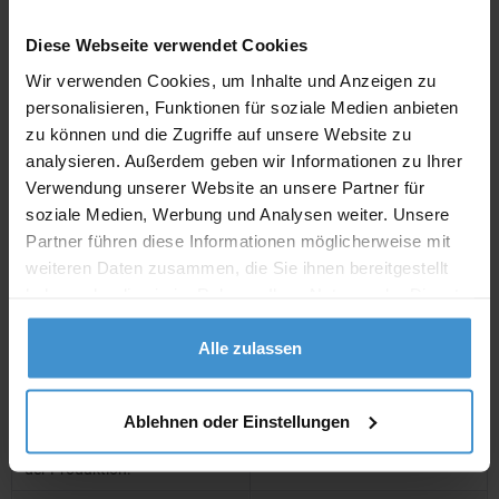
inklusive 19 % Mw
St.
Diese Webseite verwendet Cookies
Wir verwenden Cookies, um Inhalte und Anzeigen zu
netto
Privatkunden
brutto
personalisieren, Funktionen für soziale Medien anbieten
zu können und die Zugriffe auf unsere Website zu
In den
Warenkorb
analysieren. Außerdem geben wir Informationen zu Ihrer
Verwendung unserer Website an unsere Partner für
soziale Medien, Werbung und Analysen weiter. Unsere
Angebot drucken
Partner führen diese Informationen möglicherweise mit
weiteren Daten zusammen, die Sie ihnen bereitgestellt
Individuelle Anfrage
haben oder die sie im Rahmen Ihrer Nutzung der Dienste
gesammelt haben.
Lieferzeiten
Alle zulassen
Artikel mit Werbeanbringung:
ca. 4 - 5 Wochen
Ablehnen oder Einstellungen
Muster mit Ihrer
ca. 4 - 5 Wochen
Werbeanbringung zur Freigabe
der Produktion: