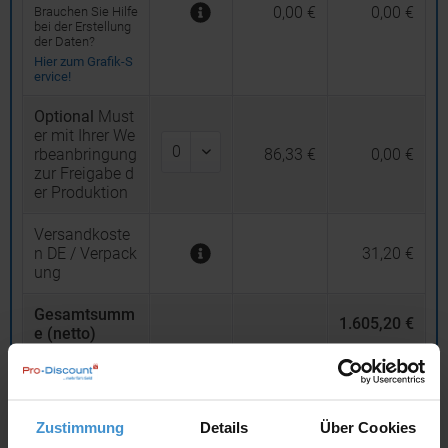
0,00 €
0,00 €
Brauchen Sie Hilfe
bei der Erstellung
der Daten?
Hier zum Grafik-S
ervice!
Optional
Must
er mit Ihrer We
rbeanbringung
86,33 €
0,00 €
zur Freigabe d
er Produktion
Versandkoste
n DE / Verpack
31,20 €
ung
Gesamtsumm
1.605,20 €
e (netto)
19
% MwSt.
304,99 €
Gesamtsumm
Zustimmung
Details
Über Cookies
e (brutto)
1.910,19 €