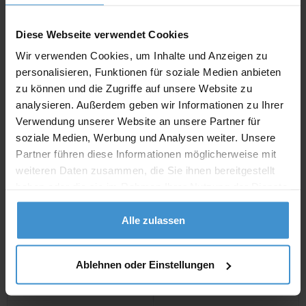
inklusive 19 % Mw
St.
Diese Webseite verwendet Cookies
netto
Privatkunden
brutto
Wir verwenden Cookies, um Inhalte und Anzeigen zu
personalisieren, Funktionen für soziale Medien anbieten
In den
Warenkorb
zu können und die Zugriffe auf unsere Website zu
analysieren. Außerdem geben wir Informationen zu Ihrer
Verwendung unserer Website an unsere Partner für
Angebot drucken
soziale Medien, Werbung und Analysen weiter. Unsere
Partner führen diese Informationen möglicherweise mit
weiteren Daten zusammen, die Sie ihnen bereitgestellt
Individuelle Anfrage
haben oder die sie im Rahmen Ihrer Nutzung der Dienste
gesammelt haben.
Lieferzeiten
Alle zulassen
Artikel mit Werbeanbringung:
ca. 4 - 5 Wochen
Ablehnen oder Einstellungen
Muster mit Ihrer
ca. 4 - 5 Wochen
Werbeanbringung zur Freigabe
der Produktion: