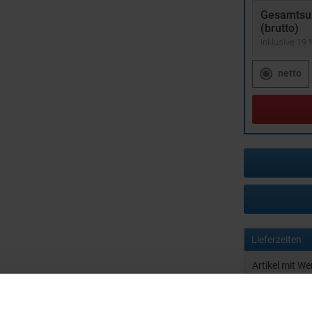
Gesamts
(brutto)
inklusive 19
netto
Lieferzeiten
Artikel mit W
Muster mit I
zur Freigabe 