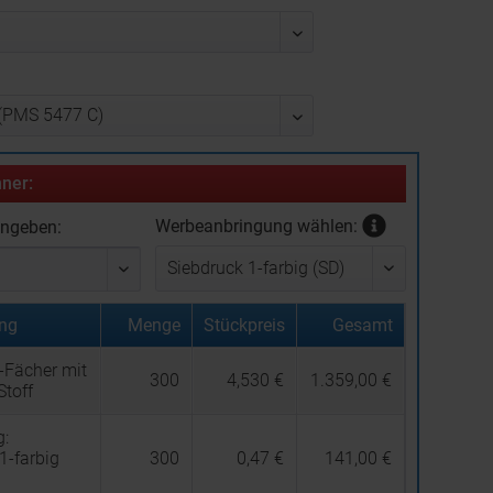
ner:
Werbeanbringung wählen:
ingeben:
ng
Menge
Stückpreis
Gesamt
-Fächer mit
300
4,530 €
1.359,00 €
Stoff
g:
1-farbig
300
0,47 €
141,00 €