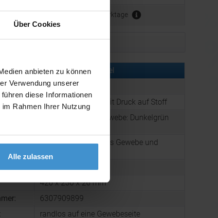
ca. 3 - 5 Werktage
Über Cookies
Muster bestellen
rmationen zu diesem Werbeartikel
 Medien anbieten zu können
hrer Verwendung unserer
er:
ABFS1000.202
 führen diese Informationen
:
Kunststoff-Fächer mit Druck auf Stoff
ie im Rahmen Ihrer Nutzung
Gestell: Schwarz, Gewebe: Dunkelgrün
:
(PMS 5477 C)
Logo-Handfächer aus Gewebe und
g:
Kunststoffgestell.
Alle zulassen
60 g
420 x 230 x 26 mm
mmer:
6307909899
:
randlos auf eine Gewebeseite