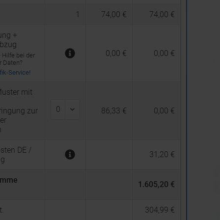
1
74,00 €
74,00 €
ung +
abzug
0,00 €
0,00 €
Hilfe bei der
er Daten?
ik-Service!
uster mit
ingung zur
86,33 €
0,00 €
er
n
sten DE /
31,20 €
ng
umme
1.605,20 €
.
304,99 €