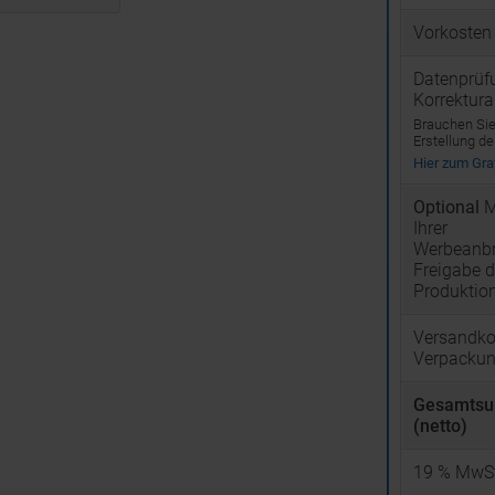
Vorkosten
Datenprüf
Korrektur
Brauchen Sie 
Erstellung d
Hier zum Graf
Optional
M
Ihrer
Werbeanbr
Freigabe d
Produktio
Versandko
Verpacku
Gesamts
(netto)
19
% MwSt