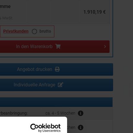
umme
1.910,19 €
 % MwSt.
Privatkunden
brutto
In den
Warenkorb
Angebot drucken
Individuelle Anfrage
erbeanbringung:
ca. 4 - 5 Wochen
hrer Werbeanbringung
ca. 4 - 5 Wochen
der Produktion: