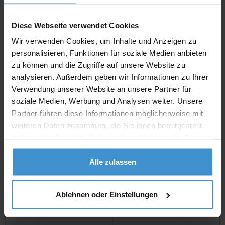
inklusive 19 % Mw
St.
Diese Webseite verwendet Cookies
netto
Privatkunden
brutto
Wir verwenden Cookies, um Inhalte und Anzeigen zu
personalisieren, Funktionen für soziale Medien anbieten
In den
Warenkorb
zu können und die Zugriffe auf unsere Website zu
analysieren. Außerdem geben wir Informationen zu Ihrer
Verwendung unserer Website an unsere Partner für
Angebot drucken
soziale Medien, Werbung und Analysen weiter. Unsere
Partner führen diese Informationen möglicherweise mit
weiteren Daten zusammen, die Sie ihnen bereitgestellt
Individuelle Anfrage
haben oder die sie im Rahmen Ihrer Nutzung der Dienste
gesammelt haben.
Lieferzeiten
Alle zulassen
Artikel mit Werbeanbringung:
ca. 4 - 5 Wochen
Ablehnen oder Einstellungen
Muster mit Ihrer
ca. 4 - 5 Wochen
Werbeanbringung zur Freigabe
der Produktion: