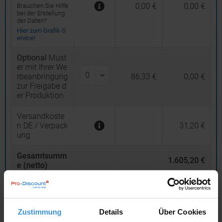
0,00 €
0,00 €
Brauchen Sie Hilfe
bei der Erstellung
der Daten?
Hier zum Grafik-S
ervice!
Optional
Must
er mit Ihrer We
rbeanbringung
86,33 €
0,00 €
zur Freigabe d
er Produktion
Versandkoste
n DE / Verpack
31,20 €
ung
Gesamtsumm
1.605,20 €
e (netto)
19
% MwSt.
304,99 €
Gesamtsumm
Zustimmung
Details
Über Cookies
e (brutto)
1.910,19 €