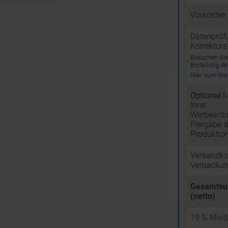
Vorkosten
Datenprüf
Korrektur
Brauchen Sie 
Erstellung d
Hier zum Graf
Optional
M
Ihrer
Werbeanbr
Freigabe d
Produktio
Versandko
Verpacku
Gesamts
(netto)
19
% MwSt