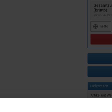
Gesamts
(brutto)
inklusive 19
netto
Lieferzeiten
Artikel mit W
Muster mit I
zur Freigabe 