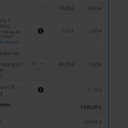
1
74,00 €
74,00 €
ung +
abzug
0,00 €
0,00 €
Hilfe bei der
er Daten?
ik-Service!
uster mit
ingung zur
86,33 €
0,00 €
er
n
sten DE /
31,20 €
ng
umme
1.605,20 €
.
304,99 €