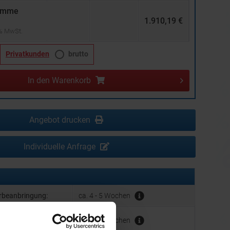
umme
1.910,19 €
 % MwSt.
Privatkunden
brutto
In den
Warenkorb
Angebot drucken
Individuelle Anfrage
erbeanbringung:
ca. 4 - 5 Wochen
hrer Werbeanbringung
ca. 4 - 5 Wochen
der Produktion: