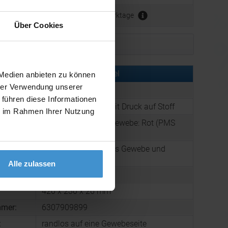
ca. 3 - 5 Werktage
Über Cookies
Muster bestellen
rmationen zu diesem Werbeartikel
 Medien anbieten zu können
hrer Verwendung unserer
er:
ABFS1000.172
 führen diese Informationen
:
Kunststoff-Fächer mit Druck auf Stoff
ie im Rahmen Ihrer Nutzung
Gestell: Mittelblau, Gewebe: Rot (PMS
:
186 C)
Logo-Handfächer aus Gewebe und
g:
Kunststoffgestell.
Alle zulassen
60 g
420 x 230 x 26 mm
mmer:
6307909899
:
randlos auf eine Gewebeseite