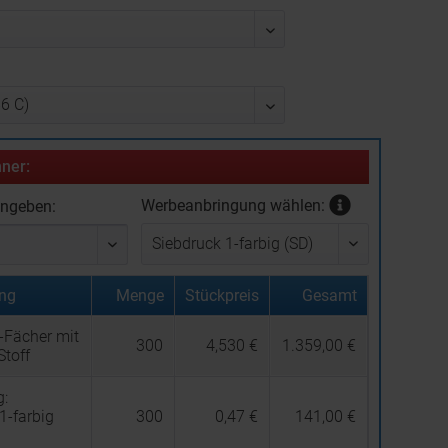
ner:
Werbeanbringung wählen:
ingeben:
ng
Menge
Stückpreis
Gesamt
-Fächer mit
300
4,530 €
1.359,00 €
Stoff
g:
1-farbig
300
0,47 €
141,00 €