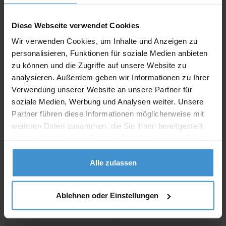
inklusive 19 % Mw
St.
Diese Webseite verwendet Cookies
netto
Privatkunden
brutto
Wir verwenden Cookies, um Inhalte und Anzeigen zu
personalisieren, Funktionen für soziale Medien anbieten
In den
Warenkorb
zu können und die Zugriffe auf unsere Website zu
analysieren. Außerdem geben wir Informationen zu Ihrer
Verwendung unserer Website an unsere Partner für
Angebot drucken
soziale Medien, Werbung und Analysen weiter. Unsere
Partner führen diese Informationen möglicherweise mit
weiteren Daten zusammen, die Sie ihnen bereitgestellt
Individuelle Anfrage
haben oder die sie im Rahmen Ihrer Nutzung der Dienste
gesammelt haben.
Lieferzeiten
Alle zulassen
Artikel mit Werbeanbringung:
ca. 4 - 5 Wochen
Ablehnen oder Einstellungen
Muster mit Ihrer
ca. 4 - 5 Wochen
Werbeanbringung zur Freigabe
der Produktion: