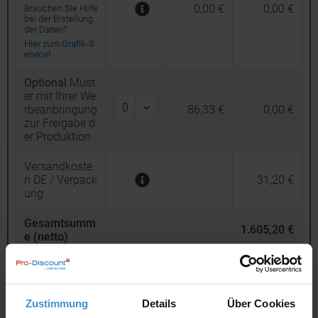
0,00 €
0,00 €
Brauchen Sie Hilfe
bei der Erstellung
der Daten?
Hier zum Grafik-S
ervice!
Optional
Must
er mit Ihrer We
rbeanbringung
86,33 €
0,00 €
zur Freigabe d
er Produktion
Versandkoste
n DE / Verpack
31,20 €
ung
Gesamtsumm
1.605,20 €
e (netto)
19
% MwSt.
304,99 €
Gesamtsumm
Zustimmung
Details
Über Cookies
e (brutto)
1.910,19 €