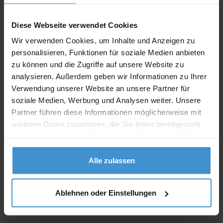
inklusive 19 % Mw
St.
Diese Webseite verwendet Cookies
netto
Privatkunden
brutto
Wir verwenden Cookies, um Inhalte und Anzeigen zu
personalisieren, Funktionen für soziale Medien anbieten
In den
Warenkorb
zu können und die Zugriffe auf unsere Website zu
analysieren. Außerdem geben wir Informationen zu Ihrer
Verwendung unserer Website an unsere Partner für
Angebot drucken
soziale Medien, Werbung und Analysen weiter. Unsere
Partner führen diese Informationen möglicherweise mit
weiteren Daten zusammen, die Sie ihnen bereitgestellt
Individuelle Anfrage
haben oder die sie im Rahmen Ihrer Nutzung der Dienste
gesammelt haben.
Lieferzeiten
Alle zulassen
Artikel mit Werbeanbringung:
ca. 4 - 5 Wochen
Ablehnen oder Einstellungen
Muster mit Ihrer
ca. 4 - 5 Wochen
Werbeanbringung zur Freigabe
der Produktion: