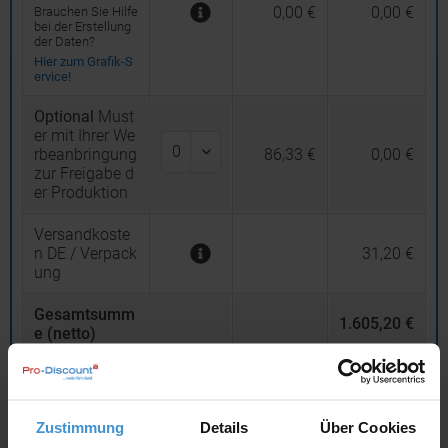
0,00 €
0,00 €
Brauchen Sie Hilfe
bei der Erstellung
der Daten?
Hier zum Grafik-S
ervice!
Optional
Must
er mit Ihrer We
rbeanbringung
86,33 €
0,00 €
zur Freigabe d
er Produktion
Versandkoste
n DE / Verpack
31,20 €
ung
Gesamtsumm
1.605,20 €
e (netto)
19
% MwSt.
304,99 €
Gesamtsumm
Zustimmung
Details
Über Cookies
e (brutto)
1.910,19 €