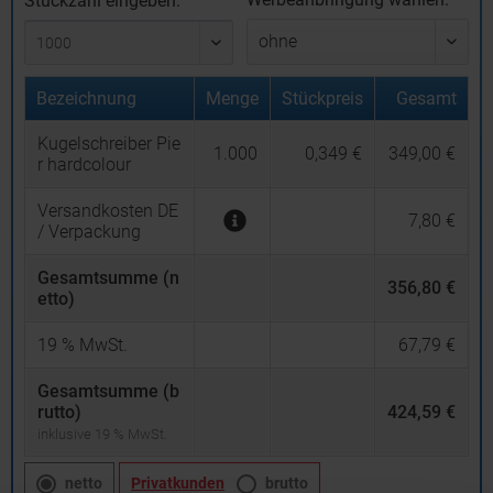
Stückzahl eingeben:
Bezeichnung
Menge
Stückpreis
Gesamt
Kugelschreiber Pie
1.000
0,349 €
349,00 €
r hardcolour
Versandkosten DE
7,80 €
/ Verpackung
Gesamtsumme (n
356,80 €
etto)
19
% MwSt.
67,79 €
Gesamtsumme (b
rutto)
424,59 €
inklusive 19 % MwSt.
netto
Privatkunden
brutto