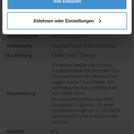
Alle zulassen
Muster bestellen
Ablehnen oder Einstellungen
Produktinformationen zu diesem Werbeartikel
Artikelnummer:
ART87412N0126
Artikelname:
Kugelschreiber Pier hardcolour
Ausführung:
Farbe: Weiß / Orange
Schlanker weißer Hardcolour-
Kugelschreiber mit farbigem Clip.
Ein ansprechender Werbeartikel
wegen seiner Druckfläche. Mit
synthetischer blau schreibender
Beschreibung:
X20-Refill-Mine.
Druckkugelschreiber aus ABS,
hergestellt in Europa. Ab einer
Abnahmemenge von 5.000 Stück
sind eigene Farbkombinationen
möglich.
Gewicht:
8 g