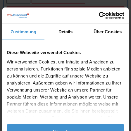
In den
Warenkorb
Zustimmung
Details
Über Cookies
Angebot drucken
Individuelle Anfrage
Diese Webseite verwendet Cookies
Wir verwenden Cookies, um Inhalte und Anzeigen zu
Lieferzeiten
personalisieren, Funktionen für soziale Medien anbieten
zu können und die Zugriffe auf unsere Website zu
Artikel mit Werbeanbringung:
ca. 10 Werktage
analysieren. Außerdem geben wir Informationen zu Ihrer
Verwendung unserer Website an unsere Partner für
Muster mit Ihrer
ca. 10 Werktage
Werbeanbringung zur Freigabe
soziale Medien, Werbung und Analysen weiter. Unsere
der Produktion:
Partner führen diese Informationen möglicherweise mit
weiteren Daten zusammen, die Sie ihnen bereitgestellt
Artikel ohne Werbeanbringung:
ca. 3 - 5 Werktage
haben oder die sie im Rahmen Ihrer Nutzung der Dienste
Muster:
ca. 3 - 5 Werktage
gesammelt haben.