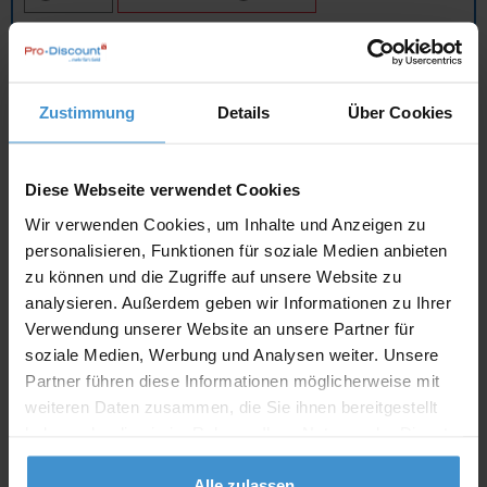
In den
Warenkorb
Zustimmung
Details
Über Cookies
Angebot drucken
Individuelle Anfrage
Diese Webseite verwendet Cookies
Wir verwenden Cookies, um Inhalte und Anzeigen zu
personalisieren, Funktionen für soziale Medien anbieten
Lieferzeiten
zu können und die Zugriffe auf unsere Website zu
Artikel mit Werbeanbringung:
ca. 10 Werktage
analysieren. Außerdem geben wir Informationen zu Ihrer
Verwendung unserer Website an unsere Partner für
Muster mit Ihrer
ca. 10 Werktage
Werbeanbringung zur Freigabe
soziale Medien, Werbung und Analysen weiter. Unsere
der Produktion:
Partner führen diese Informationen möglicherweise mit
weiteren Daten zusammen, die Sie ihnen bereitgestellt
Artikel ohne Werbeanbringung:
ca. 3 - 5 Werktage
haben oder die sie im Rahmen Ihrer Nutzung der Dienste
gesammelt haben.
Muster:
ca. 3 - 5 Werktage
Alle zulassen