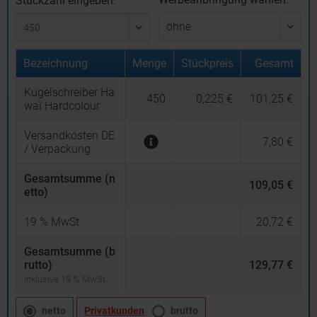
Stückzahl eingeben:
Bezeichnung
Menge
Stückpreis
Gesamt
Kugelschreiber Ha
450
0,225 €
101,25 €
waï Hardcolour
Versandkosten DE
7,80 €
/ Verpackung
Gesamtsumme (n
109,05 €
etto)
19
% MwSt.
20,72 €
Gesamtsumme (b
rutto)
129,77 €
inklusive 19 % MwSt.
netto
Privatkunden
brutto