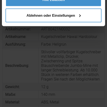
Muster bestellen
Ablehnen oder Einstellungen
Produktinformationen zu diesem Werbeartikel
Artikelnummer:
ART80421N0032
Artikelname:
Kugelschreiber Hawaï Hardcolour
Ausführung:
Farbe: Hellgrün
Stilvoller vollfarbiger Kugelschreiber
mit Metallclip, Drücker,
Zwischenring und Spitze.
Beschreibung:
Blauschreibende Jumbo-Mine mit
langer Schreibleistung. Ab 10.000
Stück in weiteren Farben erhältlich.
Fragen Sie nach den Möglichkeiten.
Gewicht:
12 g
Maße:
140 mm
Material:
ABS, Metal