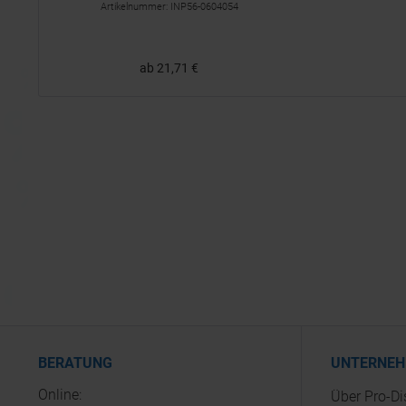
Artikelnummer: INP56-0604054
ab 21,71 €
BERATUNG
UNTERNE
Online:
Über Pro-D