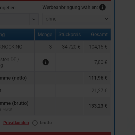
Werbeanbringung wählen:
ingeben:
ng
Menge
Stückpreis
Gesamt
l KNOCKING
3
34,720 €
104,16 €
sten DE /
7,80 €
ng
mme (netto)
111,96 €
.
21,27 €
mme (brutto)
133,23 €
 % MwSt.
Privatkunden
brutto