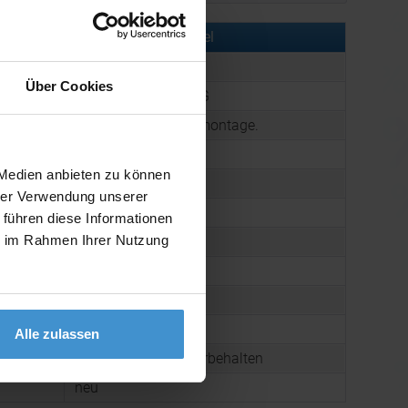
rmationen zu diesem Werbeartikel
er:
OCBMO8288-03
Über Cookies
:
Kugelgrill KNOCKING
g:
Kugelgrill zur Eigenmontage.
1,76 kg
 Medien anbieten zu können
300 x 400 mm
hrer Verwendung unserer
Iron
 führen diese Informationen
ie im Rahmen Ihrer Nutzung
 Karton:
8,0 kg
arton:
4
mmer:
7321 1900
4062588042397
Alle zulassen
sel:
Zwischenverkauf vorbehalten
neu