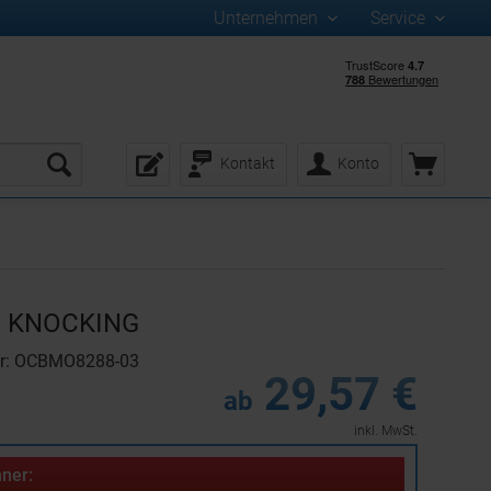
Unternehmen
Service
Kontakt
Konto
ll KNOCKING
er: OCBMO8288-03
29,57 €
ab
inkl. MwSt.
ner: