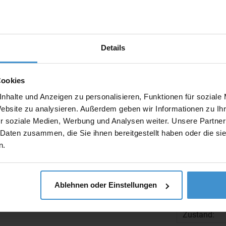
Produktinfo
Artikelnumm
Details
Artikelname
Beschreibun
Cookies
Gewicht:
nhalte und Anzeigen zu personalisieren, Funktionen für soziale
Maße:
Website zu analysieren. Außerdem geben wir Informationen zu I
Material:
r soziale Medien, Werbung und Analysen weiter. Unsere Partner
 Daten zusammen, die Sie ihnen bereitgestellt haben oder die s
Gewicht pro
n.
Menge pro K
Zolltarifnu
EAN / GTIN:
Ablehnen oder Einstellungen
Handelsklau
Zustand: