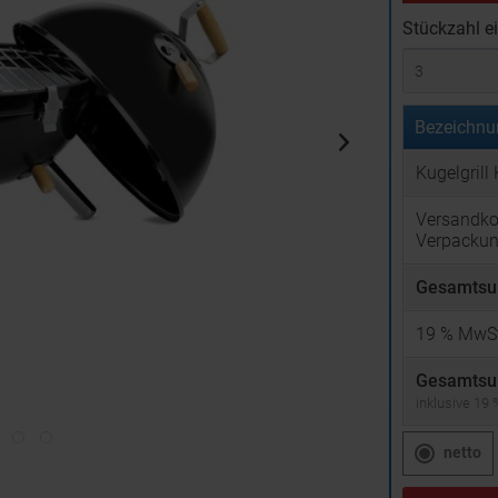
Stückzahl e
Bezeichnu
Kugelgril
Versandko
Verpacku
Gesamtsu
19
% MwSt
Gesamtsu
inklusive 19
netto