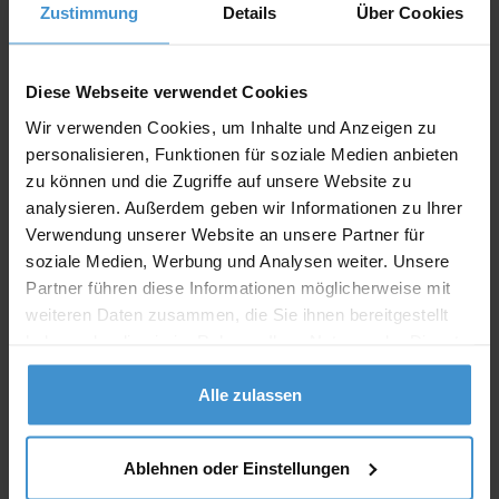
Zustimmung
Details
Über Cookies
Lieferzeiten
Artikel mit Werbeanbringung:
ca. 10 Werktage
Diese Webseite verwendet Cookies
Muster mit Ihrer
Wir verwenden Cookies, um Inhalte und Anzeigen zu
ca. 10 Werktage
Werbeanbringung zur Freigabe
personalisieren, Funktionen für soziale Medien anbieten
der Produktion:
zu können und die Zugriffe auf unsere Website zu
Artikel ohne Werbeanbringung:
ca. 3 - 5 Werktage
analysieren. Außerdem geben wir Informationen zu Ihrer
Verwendung unserer Website an unsere Partner für
Muster:
ca. 3 - 5 Werktage
soziale Medien, Werbung und Analysen weiter. Unsere
Partner führen diese Informationen möglicherweise mit
Muster bestellen
weiteren Daten zusammen, die Sie ihnen bereitgestellt
haben oder die sie im Rahmen Ihrer Nutzung der Dienste
gesammelt haben.
Produktinformationen zu diesem Werbeartikel
Alle zulassen
Artikelnummer:
ELT02040003-00000
Artikelname:
Kühl- / Wärmekissen "Velcro"
Ablehnen oder Einstellungen
Vor der Anwendung in den