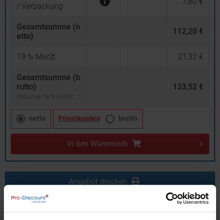
7,80 €
/ Verpackung
Gesamtsumme (n
112,20 €
etto)
19
% MwSt.
21,32 €
Gesamtsumme (b
rutto)
133,52 €
inklusive 19 % MwSt.
netto
Privatkunden
brutto
In den
Warenkorb
Angebot drucken
Individuelle Anfrage