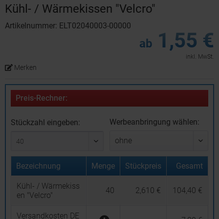
Kühl- / Wärmekissen "Velcro"
Artikelnummer: ELT02040003-00000
1,55 €
ab
inkl. MwSt.
Merken
Preis-Rechner:
Werbeanbringung wählen:
Stückzahl eingeben:
Bezeichnung
Menge
Stückpreis
Gesamt
Kühl- / Wärmekiss
40
2,610 €
104,40 €
en "Velcro"
Versandkosten DE