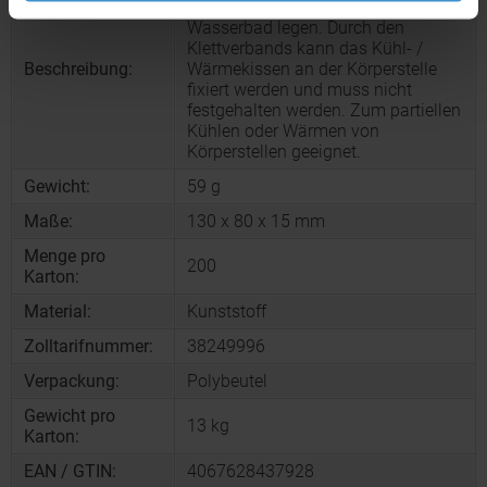
Kühlschrank oder in ein heißes
Wasserbad legen. Durch den
Klettverbands kann das Kühl- /
Beschreibung:
Wärmekissen an der Körperstelle
fixiert werden und muss nicht
festgehalten werden. Zum partiellen
Kühlen oder Wärmen von
Körperstellen geeignet.
Gewicht:
59 g
Maße:
130 x 80 x 15 mm
Menge pro
200
Karton:
Material:
Kunststoff
Zolltarifnummer:
38249996
Verpackung:
Polybeutel
Gewicht pro
13 kg
Karton:
EAN / GTIN:
4067628437928