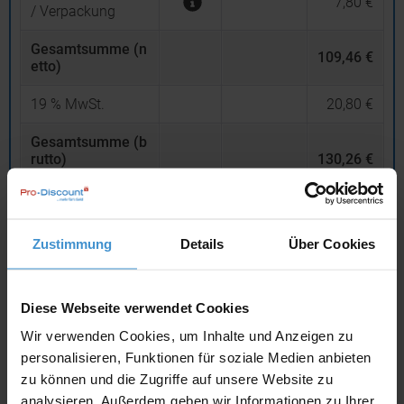
7,80 €
/ Verpackung
Gesamtsumme (n
109,46 €
etto)
19
% MwSt.
20,80 €
Gesamtsumme (b
rutto)
130,26 €
inklusive 19 % MwSt.
netto
Privatkunden
brutto
Zustimmung
Details
Über Cookies
In den
Warenkorb
Diese Webseite verwendet Cookies
Angebot drucken
Wir verwenden Cookies, um Inhalte und Anzeigen zu
personalisieren, Funktionen für soziale Medien anbieten
zu können und die Zugriffe auf unsere Website zu
Individuelle Anfrage
analysieren. Außerdem geben wir Informationen zu Ihrer