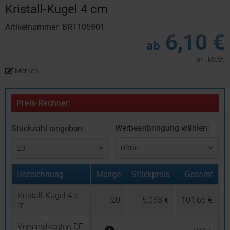
Kristall-Kugel 4 cm
Artikelnummer: BRT105901
6,10 €
ab
inkl. MwSt.
Merken
Preis-Rechner:
Werbeanbringung wählen:
Stückzahl eingeben:
Bezeichnung
Menge
Stückpreis
Gesamt
Kristall-Kugel 4 c
20
5,083 €
101,66 €
m
Versandkosten DE