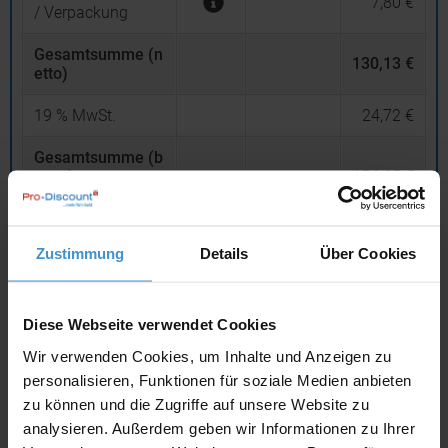
7,80 €
/ Verpackung
Gesamtsumme (n
130,13 €
etto)
19
% MwSt.
24,72 €
Gesamtsumme (b
rutto)
154,85 €
inklusive 19 % MwSt.
netto
Privatkunden
brutto
Zustimmung
Details
Über Cookies
In den
Warenkorb
Diese Webseite verwendet Cookies
Wir verwenden Cookies, um Inhalte und Anzeigen zu
Angebot drucken
personalisieren, Funktionen für soziale Medien anbieten
zu können und die Zugriffe auf unsere Website zu
Individuelle Anfrage
analysieren. Außerdem geben wir Informationen zu Ihrer