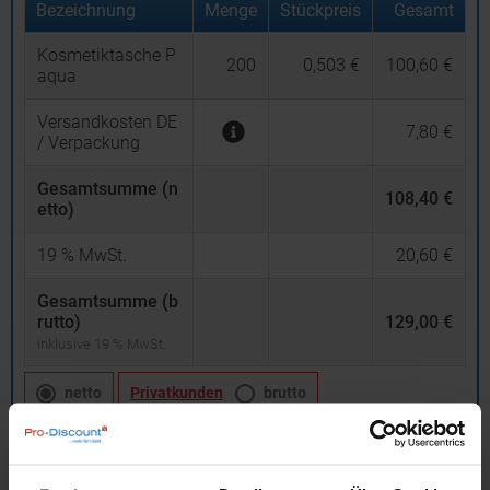
Bezeichnung
Menge
Stückpreis
Gesamt
Kosmetiktasche P
200
0,503 €
100,60 €
aqua
Versandkosten DE
7,80 €
/ Verpackung
Gesamtsumme (n
108,40 €
etto)
19
% MwSt.
20,60 €
Gesamtsumme (b
rutto)
129,00 €
inklusive 19 % MwSt.
netto
Privatkunden
brutto
In den
Warenkorb