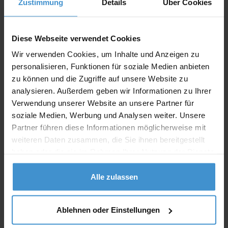
Zustimmung
Details
Über Cookies
Angebot drucken
Diese Webseite verwendet Cookies
Individuelle Anfrage
Wir verwenden Cookies, um Inhalte und Anzeigen zu
personalisieren, Funktionen für soziale Medien anbieten
Lieferzeiten
zu können und die Zugriffe auf unsere Website zu
analysieren. Außerdem geben wir Informationen zu Ihrer
Artikel mit Werbeanbringung:
ca. 10 Werktage
Verwendung unserer Website an unsere Partner für
soziale Medien, Werbung und Analysen weiter. Unsere
Muster mit Ihrer
ca. 10 Werktage
Werbeanbringung zur Freigabe
Partner führen diese Informationen möglicherweise mit
der Produktion:
weiteren Daten zusammen, die Sie ihnen bereitgestellt
haben oder die sie im Rahmen Ihrer Nutzung der Dienste
Artikel ohne Werbeanbringung:
ca. 3 - 5 Werktage
gesammelt haben.
Muster:
ca. 3 - 5 Werktage
Alle zulassen
Muster bestellen
Ablehnen oder Einstellungen