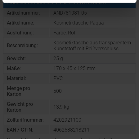
Produktinformationen zu diesem Werbeartikel
Artikelnummer:
AND781081-05
Artikelname:
Kosmetiktasche Paqua
Ausführung:
Farbe: Rot
Kosmetiktasche aus transparentem
Beschreibung:
Kunststoff mit Reißverschluss.
Gewicht:
25 g
Maße:
170 x 45 x 125 mm
Material:
PVC
Menge pro
500
Karton:
Gewicht pro
13,9 kg
Karton:
Zolltarifnummer:
4202921100
EAN / GTIN:
4062588218211