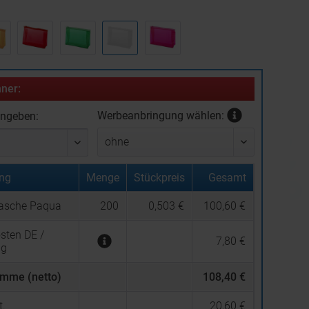
:
ner:
Werbeanbringung wählen:
ingeben:
ng
Menge
Stückpreis
Gesamt
asche Paqua
200
0,503 €
100,60 €
sten DE /
7,80 €
ng
mme (netto)
108,40 €
.
20,60 €