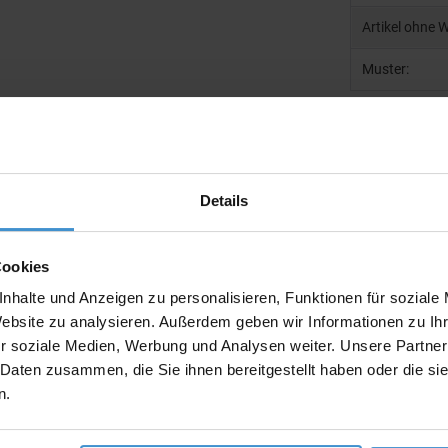
Artikel ohne 
Muster:
Produktinfo
Details
Artikelnumm
Artikelname
Cookies
Ausführung
nhalte und Anzeigen zu personalisieren, Funktionen für soziale
Beschreibun
Website zu analysieren. Außerdem geben wir Informationen zu I
r soziale Medien, Werbung und Analysen weiter. Unsere Partner
Gewicht:
 Daten zusammen, die Sie ihnen bereitgestellt haben oder die s
n.
Maße:
Material: