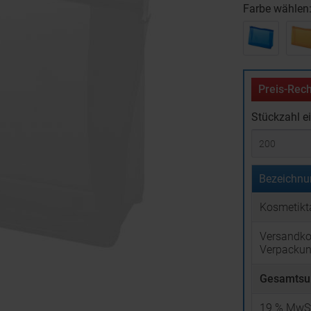
Farbe wählen
Preis-Rech
Stückzahl e
Bezeichnu
Kosmetikt
Versandko
Verpacku
Gesamtsu
19
% MwSt