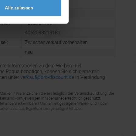
arton:
500
Alle zulassen
 Karton:
13,9 kg
mmer:
4202921100
4062588218181
sel:
Zwischenverkauf vorbehalten
neu
ere Informationen zu dem Werbemittel
e Paqua benötigen, können Sie sich gerne mit
ten unter
verkauf@pro-discount.de
in Verbindung