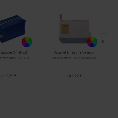
urtasche CANNES
Kosmetik Tasche Velerox
nummer: INP56-0810550
Artikelnummer: KTO21047019000
ab 0,79 €
ab 1,22 €