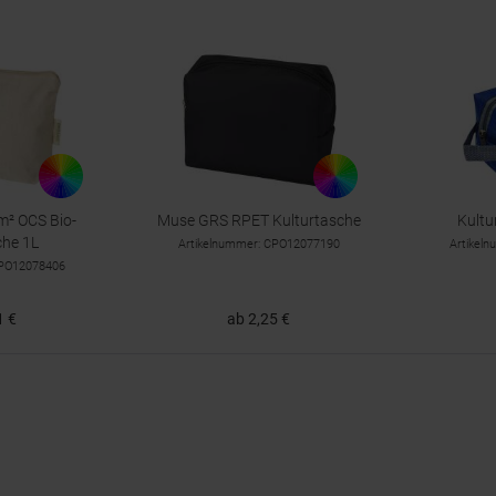
m² OCS Bio-
Muse GRS RPET Kulturtasche
Kult
che 1L
Artikelnummer: CPO12077190
Artikel
CPO12078406
1 €
ab 2,25 €