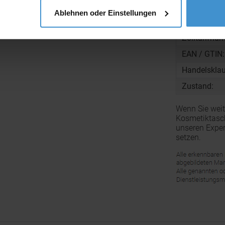
Menge pro K
Ablehnen oder Einstellungen
Gewicht pro
Zolltarifnu
EAN / GTIN:
Handelsklau
Zustand:
Wenn Sie weit
Kosmetiktasch
unseren Exper
setzen.