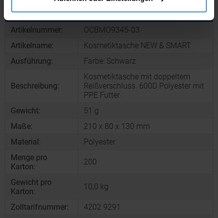
Produktinformationen zu diesem Werbeartikel
Artikelnummer:
OCBMO9345-03
Artikelname:
Kosmetiktasche NEW & SMART
Ausführung:
Farbe: Schwarz
Kosmetiktasche mit doppeltem
Beschreibung:
Reißverschluss. 600D Polyester mit
PPE Futter.
Gewicht:
51 g
Maße:
210 x 80 x 130 mm
Material:
Polyester
Menge pro
200
Karton:
Gewicht pro
10,0 kg
Karton:
Zolltarifnummer:
4202 9291