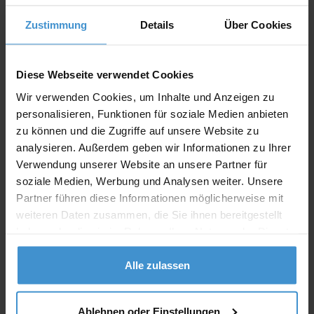
Zustimmung
Details
Über Cookies
Angebot drucken
Diese Webseite verwendet Cookies
Individuelle Anfrage
Wir verwenden Cookies, um Inhalte und Anzeigen zu
personalisieren, Funktionen für soziale Medien anbieten
Lieferzeiten
zu können und die Zugriffe auf unsere Website zu
Artikel mit Werbeanbringung:
ca. 10 Werktage
analysieren. Außerdem geben wir Informationen zu Ihrer
Verwendung unserer Website an unsere Partner für
Muster mit Ihrer
soziale Medien, Werbung und Analysen weiter. Unsere
ca. 10 Werktage
Werbeanbringung zur Freigabe
der Produktion:
Partner führen diese Informationen möglicherweise mit
weiteren Daten zusammen, die Sie ihnen bereitgestellt
Artikel ohne Werbeanbringung:
ca. 3 - 5 Werktage
haben oder die sie im Rahmen Ihrer Nutzung der Dienste
gesammelt haben.
Muster:
ca. 3 - 5 Werktage
Alle zulassen
Muster bestellen
Ablehnen oder Einstellungen