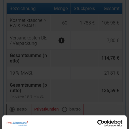
Bezeichnung
Menge
Stückpreis
Gesamt
Kosmetiktasche N
60
1,783 €
106,98 €
EW & SMART
Versandkosten DE
7,80 €
/ Verpackung
Gesamtsumme (n
114,78 €
etto)
19
% MwSt.
21,81 €
Gesamtsumme (b
rutto)
136,59 €
inklusive 19 % MwSt.
netto
Privatkunden
brutto
In den
Warenkorb