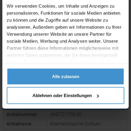
Wir verwenden Cookies, um Inhalte und Anzeigen zu
personalisieren, Funktionen für soziale Medien anbieten
Lieferzeiten
zu können und die Zugriffe auf unsere Website zu
Artikel mit Werbeanbringung:
ca. 10 Werktage
analysieren. Außerdem geben wir Informationen zu Ihrer
Verwendung unserer Website an unsere Partner für
Muster mit Ihrer
soziale Medien, Werbung und Analysen weiter. Unsere
ca. 10 Werktage
Werbeanbringung zur Freigabe
der Produktion:
Partner führen diese Informationen möglicherweise mit
weiteren Daten zusammen, die Sie ihnen bereitgestellt
Artikel ohne Werbeanbringung:
ca. 3 - 5 Werktage
haben oder die sie im Rahmen Ihrer Nutzung der Dienste
gesammelt haben.
Muster:
ca. 3 - 5 Werktage
Alle zulassen
Muster bestellen
Ablehnen oder Einstellungen
Produktinformationen zu diesem Werbeartikel
Artikelnummer:
AND721730-00
Artikelname:
Kosmetiktasche Corbum