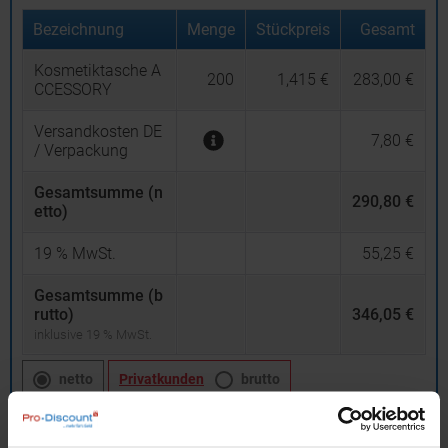
Bezeichnung
Menge
Stückpreis
Gesamt
Kosmetiktasche A
200
1,415 €
283,00 €
CCESSORY
Versandkosten DE
7,80 €
/ Verpackung
Gesamtsumme (n
290,80 €
etto)
19
% MwSt.
55,25 €
Gesamtsumme (b
rutto)
346,05 €
inklusive 19 % MwSt.
netto
Privatkunden
brutto
In den
Warenkorb