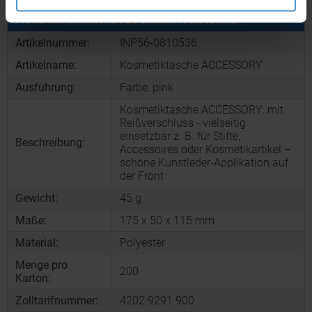
Produktinformationen zu diesem Werbeartikel
Artikelnummer:
INP56-0810536
Artikelname:
Kosmetiktasche ACCESSORY
Ausführung:
Farbe: pink
Kosmetiktasche ACCESSORY: mit
Reißverschluss - vielseitig
einsetzbar z. B. für Stifte,
Beschreibung:
Accessoires oder Kosmetikartikel –
schöne Kunstleder-Applikation auf
der Front
Gewicht:
45 g
Maße:
175 x 50 x 115 mm
Material:
Polyester
Menge pro
200
Karton:
Zolltarifnummer:
4202 9291 900