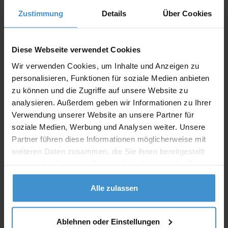
Zustimmung
Details
Über Cookies
Angebot drucken
Diese Webseite verwendet Cookies
Individuelle Anfrage
Wir verwenden Cookies, um Inhalte und Anzeigen zu
personalisieren, Funktionen für soziale Medien anbieten
Lieferzeiten
zu können und die Zugriffe auf unsere Website zu
analysieren. Außerdem geben wir Informationen zu Ihrer
Artikel mit Werbeanbringung:
ca. 10 Werktage
Verwendung unserer Website an unsere Partner für
soziale Medien, Werbung und Analysen weiter. Unsere
Muster mit Ihrer
ca. 10 Werktage
Werbeanbringung zur Freigabe
Partner führen diese Informationen möglicherweise mit
der Produktion:
weiteren Daten zusammen, die Sie ihnen bereitgestellt
haben oder die sie im Rahmen Ihrer Nutzung der Dienste
Artikel ohne Werbeanbringung:
ca. 3 - 5 Werktage
gesammelt haben.
Muster:
ca. 3 - 5 Werktage
Alle zulassen
Muster bestellen
Ablehnen oder Einstellungen