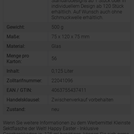
Standarddesigns ab 1 Stück oder in
individuellem Design ab 120 Stück
erhältlich. Auf Wunsch auch ohne
Schmuckwelle erhältlich.
Gewicht:
500 g
Maße:
75 x 120 x 75 mm
Material:
Glas
Menge pro
56
Karton:
Inhalt:
0,125 Liter
Zolltarifnummer:
22041096
EAN / GTIN:
4063755437411
Handelsklausel:
Zwischenverkauf vorbehalten
Zustand:
neu
Wenn Sie weitere Informationen zu dem Werbemittel Kleinste
Sektflasche der Welt! Happy Easter - Inklusive