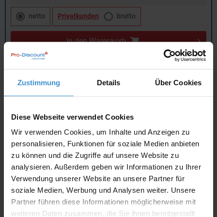
netto
Privatkunden
brutto
In den
Warenkorb
Angebot drucken
Zustimmung
Details
Über Cookies
Individuelle Anfrage
Diese Webseite verwendet Cookies
Wir verwenden Cookies, um Inhalte und Anzeigen zu
Lieferzeiten
personalisieren, Funktionen für soziale Medien anbieten
Artikel mit Werbeanbringung:
ca. 10 Werktage
zu können und die Zugriffe auf unsere Website zu
analysieren. Außerdem geben wir Informationen zu Ihrer
Muster mit Ihrer
ca. 10 Werktage
Werbeanbringung zur Freigabe
Verwendung unserer Website an unsere Partner für
der Produktion:
soziale Medien, Werbung und Analysen weiter. Unsere
Partner führen diese Informationen möglicherweise mit
Artikel ohne Werbeanbringung:
ca. 3 - 5 Werktage
weiteren Daten zusammen, die Sie ihnen bereitgestellt