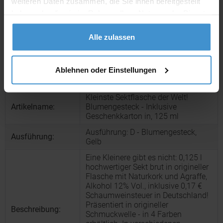
weiteren Daten zusammen, die Sie ihnen bereitgestellt
Muster:
ca. 3 - 5 Werktage
haben oder die sie im Rahmen Ihrer Nutzung der Dienste
gesammelt haben.
Muster bestellen
Alle zulassen
Produktinformationen zu diesem Werbeartikel
Ablehnen oder Einstellungen
Artikelnummer:
ROP2K1358d1
Kleinste Sektflasche der Welt!
Artikelname:
Blumengesteck - Inklusive
Geschenkkarton in, 125 ml
Ausführung: D - Blumengesteck,
Ausführung:
Gelb
Eine Kleinere gibt es nicht: 0,125 l
hochwertiger Sekt brut in origineller
Flasche mit Naturkork und Agraffe,
Alkohol 12% Vol., inklusive 0,17 €
Schaumweinsteuer in Deutschland!
Präsentiert in origineller
Beschreibung:
Schmuckwelle - in 4 Farben