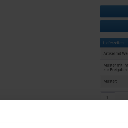
Lieferzeiten
Artikel mit W
Muster mit I
zur Freigabe 
Muster:
Produktinfo
Artikelnumm