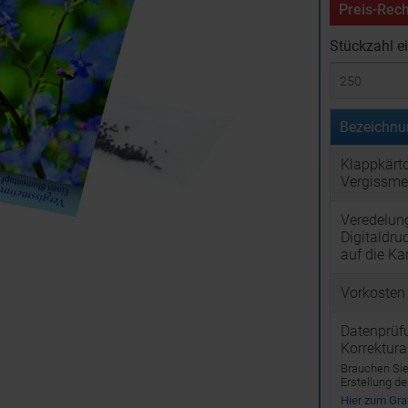
Preis-Rech
Stückzahl e
Bezeichnu
Klappkärt
Vergissme
Veredelun
Digitaldru
auf die Ka
Vorkosten
Datenprüf
Korrektur
Brauchen Sie 
Erstellung d
Hier zum Graf