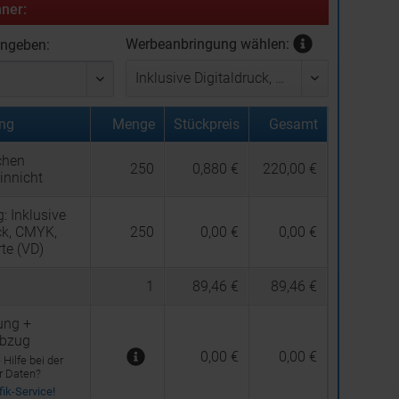
ner:
Werbeanbringung wählen:
ingeben:
ng
Menge
Stückpreis
Gesamt
chen
250
0,880 €
220,00 €
innicht
g:
Inklusive
ck, CMYK,
250
0,00 €
0,00 €
rte (VD)
1
89,46 €
89,46 €
ung +
abzug
0,00 €
0,00 €
Hilfe bei der
er Daten?
ik-Service!