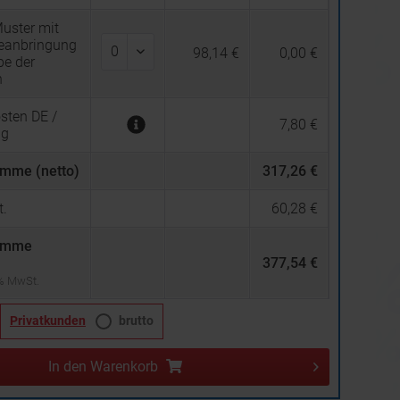
uster mit
beanbringung
98,14 €
0,00 €
be der
n
sten DE /
7,80 €
ng
mme (netto)
317,26 €
.
60,28 €
umme
377,54 €
 % MwSt.
Privatkunden
brutto
In den
Warenkorb