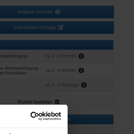
Angebot drucken
Individuelle Anfrage
erbeanbringung:
ca. 2 - 4 Wochen
hrer Werbeanbringung
ca. 2 - 4 Wochen
der Produktion:
ca. 3 - 5 Werktage
Muster bestellen
rmationen zu diesem Werbeartikel
er:
MUT1012-6