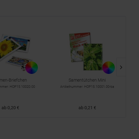
men-Briefchen
Samentütchen Mini
P
ummer: HOP15.10020.00
Artikelnummer: HOP15.10001.00-ba
ab 0,20 €
ab 0,21 €