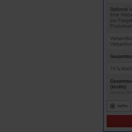
Optional
M
Ihrer Wer
zur Freiga
Produktio
Versandko
Verpacku
Gesamtsu
19
% MwSt
Gesamts
(brutto)
inklusive 19
netto