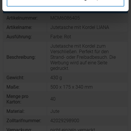
Produktinformationen zu diesem Werbeartikel
Artikelnummer:
MCM6086405
Artikelname:
Jutetasche mit Kordel LIANA
Ausführung:
Farbe: Rot
Jutetasche mit Kordel zum
Verschließen. Perfekt für den
Beschreibung:
Strand- oder Freibadbesuch. Die
Werbung wird auf eine Seite
gedruckt.
Gewicht:
430 g
Maße:
500 x 175 x 340 mm
Menge pro
40
Karton:
Material:
Jute
Zolltarifnummer:
42029298900
Verpackung:
nicht einzeln verpackt