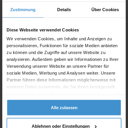
Zustimmung
Details
Über Cookies
Angebot drucken
Diese Webseite verwendet Cookies
Individuelle Anfrage
Wir verwenden Cookies, um Inhalte und Anzeigen zu
personalisieren, Funktionen für soziale Medien anbieten
Lieferzeiten
zu können und die Zugriffe auf unsere Website zu
analysieren. Außerdem geben wir Informationen zu Ihrer
Artikel mit Werbeanbringung:
ca. 10 Werktage
Verwendung unserer Website an unsere Partner für
Muster mit Ihrer
soziale Medien, Werbung und Analysen weiter. Unsere
ca. 10 Werktage
Werbeanbringung zur Freigabe
Partner führen diese Informationen möglicherweise mit
der Produktion:
weiteren Daten zusammen, die Sie ihnen bereitgestellt
Artikel ohne Werbeanbringung:
ca. 3 - 5 Werktage
haben oder die sie im Rahmen Ihrer Nutzung der Dienste
gesammelt haben.
Muster:
ca. 3 - 5 Werktage
Alle zulassen
Muster bestellen
Ablehnen oder Einstellungen