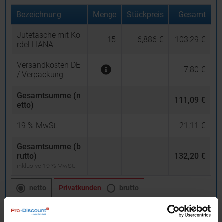
Bezeichnung
Menge
Stückpreis
Gesamt
Jutetasche mit Ko
15
6,886 €
103,29 €
rdel LIANA
Versandkosten DE
7,80 €
/ Verpackung
Gesamtsumme (n
111,09 €
etto)
19
% MwSt.
21,11 €
Gesamtsumme (b
rutto)
132,20 €
inklusive 19 % MwSt.
netto
Privatkunden
brutto
In den
Warenkorb