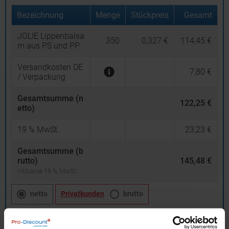
Bezeichnung
Menge
Stückpreis
Gesamt
JOLIE Lippenbalsa
350
0,327 €
114,45 €
m aus PS und PP
Versandkosten DE
7,80 €
/ Verpackung
Gesamtsumme (n
122,25 €
etto)
19
% MwSt.
23,23 €
Gesamtsumme (b
rutto)
145,48 €
inklusive 19 % MwSt.
netto
Privatkunden
brutto
In den
Warenkorb