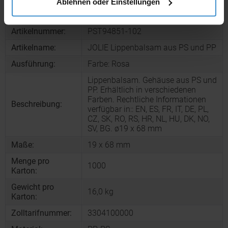
Ablehnen oder Einstellungen
Produktinformationen zu diesem Werbeartikel
Artikelnummer:
PST94851-102
Artikelname:
JOLIE Lippenbalsam aus PS und PP
Ausführung:
Farbe: Rosa
Lippenbalsam. Gehäuse aus PS und
PP. Erhältlich in verschiedenen
Farben. Rechtliche Informationen
Beschreibung:
verfügbar in:: EN, ES, FR, IT, DE, PL,
CZ, SK, RO, RS, HR, NL, HU, DK, NO,
SV, BG. ø19 x 68 mm
Maße:
19 x 68 mm
Menge pro
1000
Karton:
Gewicht pro
16,0 kg
Karton:
Zolltarifnummer:
3304100000