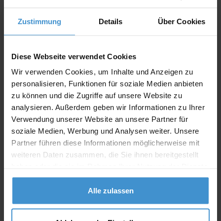
Zustimmung
Details
Über Cookies
Angebot drucken
Individuelle Anfrage
Diese Webseite verwendet Cookies
Wir verwenden Cookies, um Inhalte und Anzeigen zu
personalisieren, Funktionen für soziale Medien anbieten
Lieferzeiten
zu können und die Zugriffe auf unsere Website zu
Artikel mit Werbeanbringung:
ca. 10 Werktage
analysieren. Außerdem geben wir Informationen zu Ihrer
Verwendung unserer Website an unsere Partner für
Muster mit Ihrer
ca. 10 Werktage
Werbeanbringung zur Freigabe
soziale Medien, Werbung und Analysen weiter. Unsere
der Produktion:
Partner führen diese Informationen möglicherweise mit
weiteren Daten zusammen, die Sie ihnen bereitgestellt
Artikel ohne Werbeanbringung:
ca. 3 - 5 Werktage
haben oder die sie im Rahmen Ihrer Nutzung der Dienste
gesammelt haben.
Muster:
ca. 3 - 5 Werktage
Alle zulassen
Muster bestellen