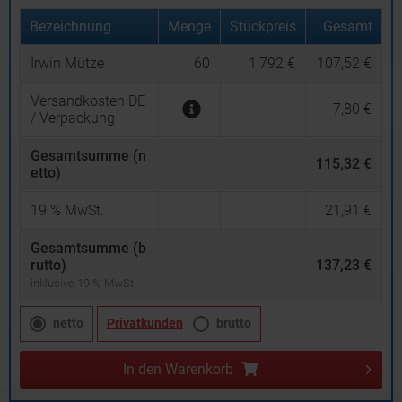
Bezeichnung
Menge
Stückpreis
Gesamt
Irwin Mütze
60
1,792 €
107,52 €
Versandkosten DE
7,80 €
/ Verpackung
Gesamtsumme (n
115,32 €
etto)
19
% MwSt.
21,91 €
Gesamtsumme (b
rutto)
137,23 €
inklusive 19 % MwSt.
netto
Privatkunden
brutto
In den
Warenkorb