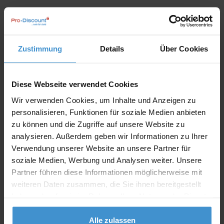
Angebot drucken
Individuelle Anfrage
Zustimmung
Details
Über Cookies
Lieferzeiten
Diese Webseite verwendet Cookies
Artikel mit Werbeanbringung:
ca. 10 Werktage
Wir verwenden Cookies, um Inhalte und Anzeigen zu
personalisieren, Funktionen für soziale Medien anbieten
Muster mit Ihrer
ca. 10 Werktage
Werbeanbringung zur Freigabe
zu können und die Zugriffe auf unsere Website zu
der Produktion:
analysieren. Außerdem geben wir Informationen zu Ihrer
Verwendung unserer Website an unsere Partner für
Artikel ohne Werbeanbringung:
ca. 3 - 5 Werktage
soziale Medien, Werbung und Analysen weiter. Unsere
Partner führen diese Informationen möglicherweise mit
Muster:
ca. 3 - 5 Werktage
weiteren Daten zusammen, die Sie ihnen bereitgestellt
haben oder die sie im Rahmen Ihrer Nutzung der Dienste
Muster bestellen
gesammelt haben.
Alle zulassen