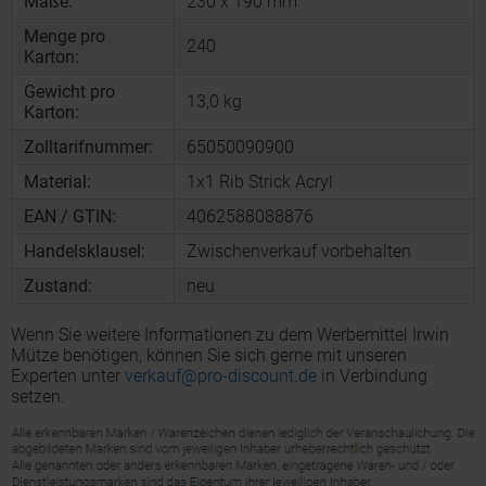
Maße:
230 x 190 mm
Menge pro
240
Karton:
Gewicht pro
13,0 kg
Karton:
Zolltarifnummer:
65050090900
Material:
1x1 Rib Strick Acryl
EAN / GTIN:
4062588088876
Handelsklausel:
Zwischenverkauf vorbehalten
Zustand:
neu
Wenn Sie weitere Informationen zu dem Werbemittel Irwin
Mütze benötigen, können Sie sich gerne mit unseren
Experten unter
verkauf@pro-discount.de
in Verbindung
setzen.