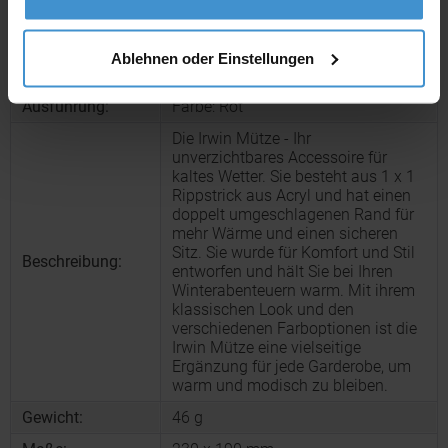
Produktinformationen zu diesem Werbeartikel
Artikelnummer:
CPO11104300
Ablehnen oder Einstellungen
Artikelname:
Irwin Mütze
Ausführung:
Farbe: Rot
Die Irwin Mütze - Ihr
unverzichtbares Accessoire für
kaltes Wetter. Sie besteht aus 1 x 1
Rippstrick aus Acryl und hat einen
doppelt umgeschlagenen Rand für
mehr Wärme und einen sicheren
Sitz. Sie wurde für Komfort und Stil
Beschreibung:
entworfen und hält Sie bei Ihren
Winterabenteuern warm. Mit ihrem
klassischen Look und den
verschiedenen Farboptionen ist die
Irwin Mütze eine vielseitige
Ergänzung für jede Garderobe, um
warm und modisch zu bleiben.
Gewicht:
46 g