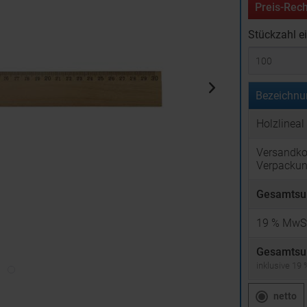
Preis-Rech
Stückzahl e
Bezeichnu
Holzlinea
Versandko
Verpacku
Gesamtsu
19
% MwSt
Gesamtsu
inklusive 19
netto