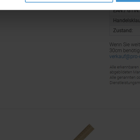
Zolltarifnu
EAN / GTIN:
Handelsklau
Zustand:
Wenn Sie weit
30cm benötige
verkauf@pro-