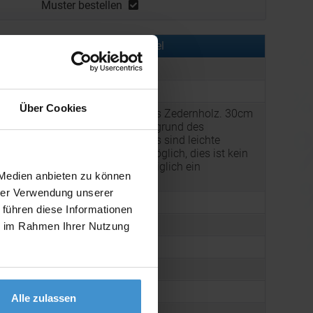
Muster bestellen
rmationen zu diesem Werbeartikel
er:
ART91927N0093
:
Holzlineal 30cm
Über Cookies
Rustikales Lineal aus Zedernholz. 30cm
in cm Einheiten. Aufgrund des
natürlichen Materials sind leichte
g:
Farbunterschiede möglich, dies ist kein
Mangel, sondern lediglich ein
 Medien anbieten zu können
Naturnachweis.
hrer Verwendung unserer
19 g
 führen diese Informationen
33 x 3 x 310 mm
ie im Rahmen Ihrer Nutzung
Wood
arton:
600
 Karton:
18,0 kg
Alle zulassen