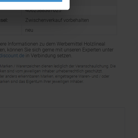
mmer:
9017801000
4062588367025
sel:
Zwischenverkauf vorbehalten
neu
ere Informationen zu dem Werbemittel Holzlineal
n, können Sie sich gerne mit unseren Experten unter
discount.de
in Verbindung setzen.