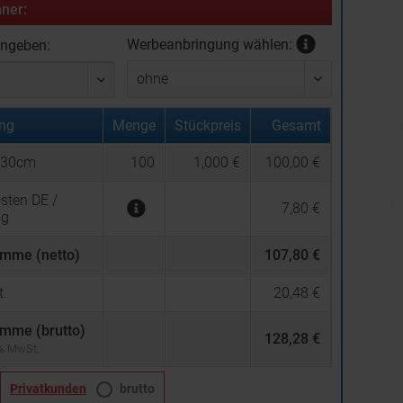
ner:
Werbeanbringung wählen:
ingeben:
ng
Menge
Stückpreis
Gesamt
l 30cm
100
1,000 €
100,00 €
sten DE /
7,80 €
ng
mme (netto)
107,80 €
.
20,48 €
mme (brutto)
128,28 €
 % MwSt.
Privatkunden
brutto