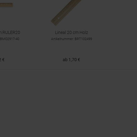
cm RULER20
Lineal 20 cm Holz
OCBMO2917-40
Artikelnummer: BRT102499
2 €
ab 1,70 €