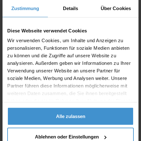
Angebot drucken
Zustimmung
Details
Über Cookies
Individuelle Anfrage
Diese Webseite verwendet Cookies
Lieferzeiten
Wir verwenden Cookies, um Inhalte und Anzeigen zu
personalisieren, Funktionen für soziale Medien anbieten
Artikel mit Werbeanbringung:
ca. 10 Werktage
zu können und die Zugriffe auf unsere Website zu
analysieren. Außerdem geben wir Informationen zu Ihrer
Muster mit Ihrer
ca. 10 Werktage
Werbeanbringung zur Freigabe
Verwendung unserer Website an unsere Partner für
der Produktion:
soziale Medien, Werbung und Analysen weiter. Unsere
Partner führen diese Informationen möglicherweise mit
Artikel ohne Werbeanbringung:
ca. 3 - 5 Werktage
weiteren Daten zusammen, die Sie ihnen bereitgestellt
Muster:
ca. 3 - 5 Werktage
haben oder die sie im Rahmen Ihrer Nutzung der Dienste
gesammelt haben.
Alle zulassen
Muster bestellen
Produktinformationen zu diesem Werbeartikel
Ablehnen oder Einstellungen