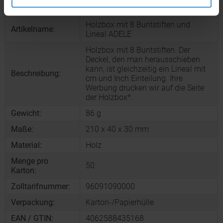
Artikelnummer:
MCM5394401
Holzbox mit 8 Buntstiften und
Artikelname:
Lineal ADELE
Holzbox mit 8 Buntstiften. Der
Deckel, den man herausschieben
kann, ist gleichzeitig ein Lineal mit
Beschreibung:
cm und Inch Einteilung. Ihre
Werbung drucken wir auf die Seite
der Holzbox*.
Gewicht:
86 g
Maße:
210 x 40 x 30 mm
Material:
Holz
Menge pro
50
Karton:
Zolltarifnummer:
96091090000
Verpackung:
Karton-/Papierhülle
EAN / GTIN:
4062588435168