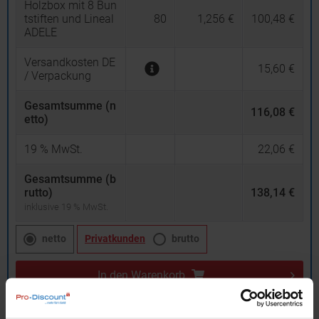
Holzbox mit 8 Bun
tstiften und Lineal
80
1,256 €
100,48 €
ADELE
Versandkosten DE
15,60 €
/ Verpackung
Gesamtsumme (n
116,08 €
etto)
19
% MwSt.
22,06 €
Gesamtsumme (b
rutto)
138,14 €
inklusive 19 % MwSt.
netto
Privatkunden
brutto
In den
Warenkorb