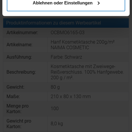
Ablehnen oder Einstellungen
Muster bestellen
Produktinformationen zu diesem Werbeartikel
Artikelnummer:
OCBMO6165-03
Hanf Kosmetiktasche 200g/m²
Artikelname:
NAIMA COSMETIC
Ausführung:
Farbe: Schwarz
Kosmetiktasche mit Zweiwege-
Beschreibung:
Reißverschluss. 100% Hanfgewebe.
200 g / m².
Gewicht:
80 g
Maße:
210 x 80 x 130 mm
Menge pro
100
Karton:
Gewicht pro
8,0 kg
Karton: