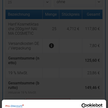
Bezeichnung
Menge
Stückpreis
Gesamt
Hanf Kosmetiktas
che 200g/m² NAI
25
4,712 €
117,80 €
MA COSMETIC
Versandkosten DE
7,80 €
/ Verpackung
Gesamtsumme (n
125,60 €
etto)
19
% MwSt.
23,86 €
Gesamtsumme (b
rutto)
149,46 €
inklusive 19 % MwSt.
netto
Privatkunden
brutto