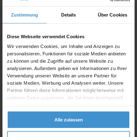
In den
Warenkorb
Zustimmung
Details
Über Cookies
Angebot drucken
Diese Webseite verwendet Cookies
Wir verwenden Cookies, um Inhalte und Anzeigen zu
Individuelle Anfrage
personalisieren, Funktionen für soziale Medien anbieten
zu können und die Zugriffe auf unsere Website zu
Lieferzeiten
analysieren. Außerdem geben wir Informationen zu Ihrer
Verwendung unserer Website an unsere Partner für
Artikel mit Werbeanbringung:
ca. 10 Werktage
soziale Medien, Werbung und Analysen weiter. Unsere
Partner führen diese Informationen möglicherweise mit
Muster mit Ihrer
ca. 10 Werktage
Werbeanbringung zur Freigabe
weiteren Daten zusammen, die Sie ihnen bereitgestellt
der Produktion:
haben oder die sie im Rahmen Ihrer Nutzung der Dienste
gesammelt haben.
Artikel ohne Werbeanbringung:
ca. 3 - 5 Werktage
Alle zulassen
Muster:
ca. 3 - 5 Werktage