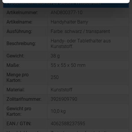
Produktinformationen zu diesem Werbeartikel
Artikelnummer:
AND800377-10
Artikelname:
Handyhalter Barry
Ausführung:
Farbe: schwarz / transparent
Handy- oder Tablethalter aus
Beschreibung:
Kunststoff.
Gewicht:
38 g
Maße:
55 x 55 x 50 mm
Menge pro
250
Karton:
Material:
Kunststoff
Zolltarifnummer:
3926909790
Gewicht pro
10,0 kg
Karton:
EAN / GTIN:
4062588237595