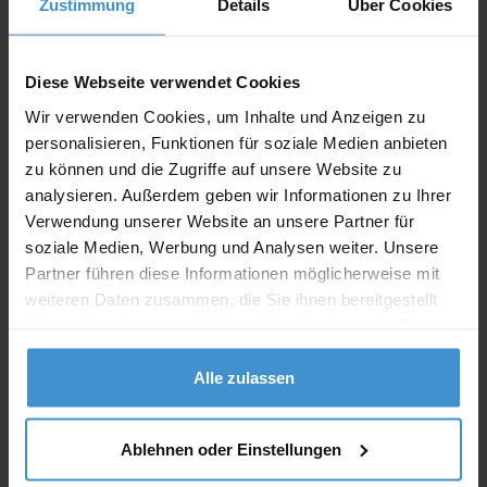
Zustimmung
Details
Über Cookies
Angebot drucken
Diese Webseite verwendet Cookies
Individuelle Anfrage
Wir verwenden Cookies, um Inhalte und Anzeigen zu
personalisieren, Funktionen für soziale Medien anbieten
Lieferzeiten
zu können und die Zugriffe auf unsere Website zu
analysieren. Außerdem geben wir Informationen zu Ihrer
Artikel mit Werbeanbringung:
ca. 10 Werktage
Verwendung unserer Website an unsere Partner für
soziale Medien, Werbung und Analysen weiter. Unsere
Muster mit Ihrer
ca. 10 Werktage
Werbeanbringung zur Freigabe
Partner führen diese Informationen möglicherweise mit
der Produktion:
weiteren Daten zusammen, die Sie ihnen bereitgestellt
haben oder die sie im Rahmen Ihrer Nutzung der Dienste
Artikel ohne Werbeanbringung:
ca. 3 - 5 Werktage
gesammelt haben.
Muster:
ca. 3 - 5 Werktage
Alle zulassen
Muster bestellen
Ablehnen oder Einstellungen