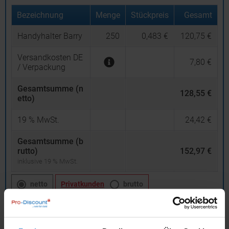
Bezeichnung
Menge
Stückpreis
Gesamt
Handyhalter Barry
250
0,483 €
120,75 €
Versandkosten DE
7,80 €
/ Verpackung
Gesamtsumme (n
128,55 €
etto)
19
% MwSt.
24,42 €
Gesamtsumme (b
rutto)
152,97 €
inklusive 19 % MwSt.
netto
Privatkunden
brutto
In den
Warenkorb