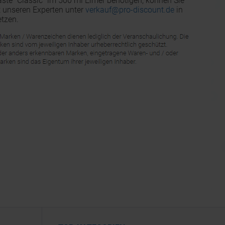
e "Classic" im 500 ml Eimer benötigen, können Sie
t unseren Experten unter
verkauf@pro-discount.de
in
tzen.