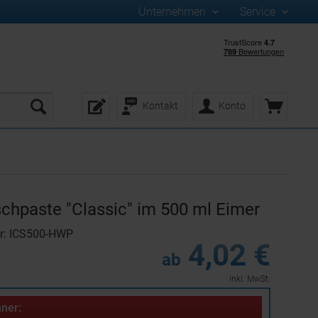
Unternehmen
Service
Kontakt
Konto
hpaste "Classic" im 500 ml Eimer
r: ICS500-HWP
4,02 €
ab
inkl. MwSt.
ner: