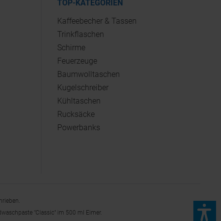
TOP-KATEGORIEN
Kaffeebecher & Tassen
Trinkflaschen
Schirme
Feuerzeuge
Baumwolltaschen
Kugelschreiber
Kühltaschen
Rucksäcke
Powerbanks
hrieben.
dwaschpaste "Classic" im 500 ml Eimer.