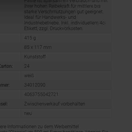
Paste ist sparsam im Verbrauch und mit
ihrer hohen Reibekraft für mittlere bis
starke Verschmutzungen gut geeignet.
Ideal für Handwerks- und
Industriebetriebe. Inkl. individuellem 4c-
Etikett, zzgl. Druckvorkosten.
415 g
85 x 117 mm
Kunststoff
arton:
24
weiß
mmer:
34012090
4063755042721
sel:
Zwischenverkauf vorbehalten
neu
ere Informationen zu dem Werbemittel