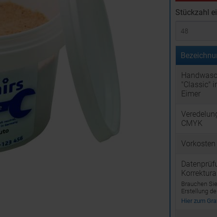
Stückzahl e
Bezeichnu
Handwasc
"Classic" 
Eimer
Veredelun
CMYK
Vorkosten
Datenprüf
Korrektur
Brauchen Sie 
Erstellung d
Hier zum Graf