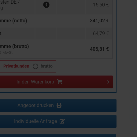
sten DE /
15,60 €
ng
mme (netto)
341,02 €
.
64,79 €
mme (brutto)
405,81 €
 % MwSt.
Privatkunden
brutto
In den
Warenkorb
Angebot drucken
Individuelle Anfrage