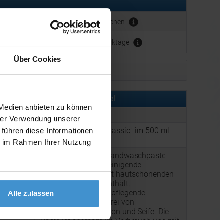
erbeanbringung:
ca. 4 - 6 Wochen
ca. 3 - 5 Werktage
Über Cookies
Muster bestellen
rmationen zu diesem Werbeartikel
 Medien anbieten zu können
er:
ICS500-HWP
hrer Verwendung unserer
Handwaschpaste "Classic" im 500 ml
 führen diese Informationen
:
Eimer
ie im Rahmen Ihrer Nutzung
Made in Germany. Handwaschpaste
"Classic": Die stark reinigende
Handwaschpaste mit hautschonenden
Naturreibekörpern enthält,
hautfreundliche und pflegende
Alle zulassen
Substanzen und ist frei von
g:
Lösungsmitteln, Silikon und Seife. Die