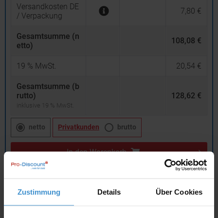
Versandkosten DE
7,80 €
/ Verpackung
Gesamtsumme (n
108,08 €
etto)
19
% MwSt.
20,54 €
Gesamtsumme (b
rutto)
128,62 €
inklusive 19 % MwSt.
netto
Privatkunden
brutto
In den
Warenkorb
Angebot drucken
Zustimmung
Details
Über Cookies
Individuelle Anfrage