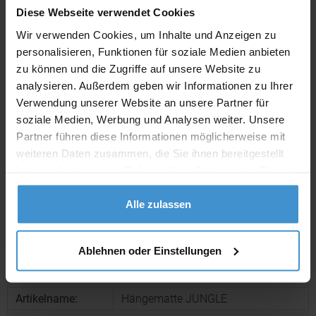
Diese Webseite verwendet Cookies
Wir verwenden Cookies, um Inhalte und Anzeigen zu
Lieferzeiten
personalisieren, Funktionen für soziale Medien anbieten
Artikel mit Werbeanbringung:
ca. 10 Werktage
zu können und die Zugriffe auf unsere Website zu
analysieren. Außerdem geben wir Informationen zu Ihrer
Muster mit Ihrer
Verwendung unserer Website an unsere Partner für
ca. 10 Werktage
Werbeanbringung zur Freigabe
der Produktion:
soziale Medien, Werbung und Analysen weiter. Unsere
Partner führen diese Informationen möglicherweise mit
Artikel ohne Werbeanbringung:
ca. 3 - 5 Werktage
weiteren Daten zusammen, die Sie ihnen bereitgestellt
haben oder die sie im Rahmen Ihrer Nutzung der Dienste
Muster:
ca. 3 - 5 Werktage
gesammelt haben.
Alle zulassen
Muster bestellen
Ablehnen oder Einstellungen
Produktinformationen zu diesem Werbeartikel
Artikelnummer:
OCBMO9467-37
Artikelname:
Hängematte JUNGLE