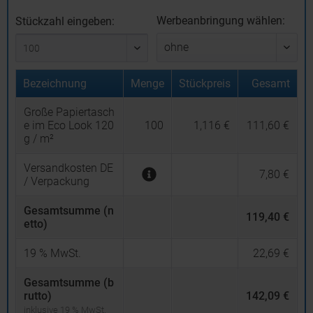
Werbeanbringung wählen:
Stückzahl eingeben:
Bezeichnung
Menge
Stückpreis
Gesamt
Große Papiertasch
e im Eco Look 120
100
1,116 €
111,60 €
g / m²
Versandkosten DE
7,80 €
/ Verpackung
Gesamtsumme (n
119,40 €
etto)
19
% MwSt.
22,69 €
Gesamtsumme (b
rutto)
142,09 €
inklusive 19 % MwSt.