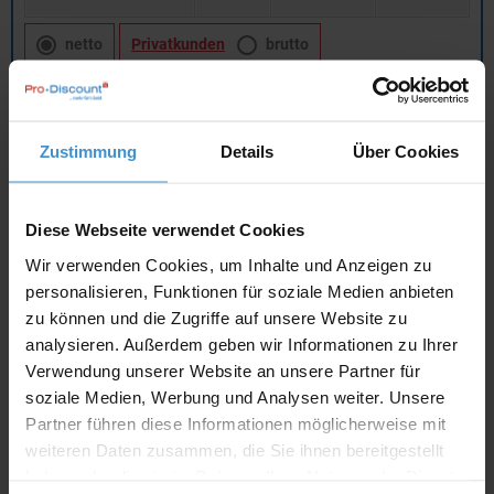
netto
Privatkunden
brutto
In den
Warenkorb
Zustimmung
Details
Über Cookies
Angebot drucken
Diese Webseite verwendet Cookies
Individuelle Anfrage
Wir verwenden Cookies, um Inhalte und Anzeigen zu
personalisieren, Funktionen für soziale Medien anbieten
Lieferzeiten
zu können und die Zugriffe auf unsere Website zu
analysieren. Außerdem geben wir Informationen zu Ihrer
Artikel mit Werbeanbringung:
ca. 10 Werktage
Verwendung unserer Website an unsere Partner für
Muster mit Ihrer
soziale Medien, Werbung und Analysen weiter. Unsere
ca. 10 Werktage
Werbeanbringung zur Freigabe
Partner führen diese Informationen möglicherweise mit
der Produktion:
weiteren Daten zusammen, die Sie ihnen bereitgestellt
Artikel ohne Werbeanbringung:
ca. 3 - 5 Werktage
haben oder die sie im Rahmen Ihrer Nutzung der Dienste