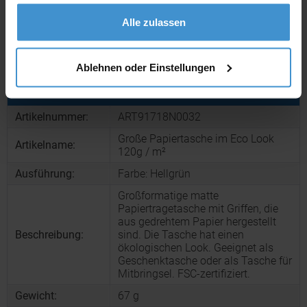
gesammelt haben.
Muster:
ca. 3 - 5 Werktage
Alle zulassen
Muster bestellen
Ablehnen oder Einstellungen
Produktinformationen zu diesem Werbeartikel
Artikelnummer:
ART91718N0032
Große Papiertasche im Eco Look
Artikelname:
120g / m²
Ausführung:
Farbe: Hellgrün
Großformatige matte
Papiertragetasche mit Griffen, die
aus gedrehtem Papier hergestellt
Beschreibung:
sind. Die Tasche hat einen
ökologischen Look. Geeignet als
Geschenktasche oder als Tasche für
Mitbringsel. FSC-zertifiziert.
Gewicht:
67 g