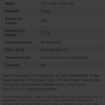
Maße:
120 x 400 x 300 mm
Material:
Paper
Menge pro
100
Karton:
Gewicht pro
7,2 kg
Karton:
Zolltarifnummer:
4819400000
EAN / GTIN:
4062588366738
Handelsklausel:
Zwischenverkauf vorbehalten
Zustand:
neu
Wenn Sie weitere Informationen zu dem Werbemittel Große
Papiertasche im Eco Look 120g / m² benötigen, können Sie
sich gerne mit unseren Experten unter
verkauf@pro-
discount.de
in Verbindung setzen.