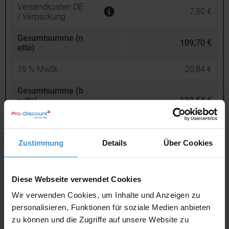
Versandkosten DE
7,80 €
/ Verpackung
Gesamtsumme (n
109,70 €
etto)
19
% MwSt.
20,84 €
Gesamtsumme (b
rutto)
130,54 €
inklusive 19 % MwSt.
netto
Privatkunden
brutto
Zustimmung
Details
Über Cookies
In den
Warenkorb
Diese Webseite verwendet Cookies
Wir verwenden Cookies, um Inhalte und Anzeigen zu
Angebot drucken
personalisieren, Funktionen für soziale Medien anbieten
zu können und die Zugriffe auf unsere Website zu
Individuelle Anfrage