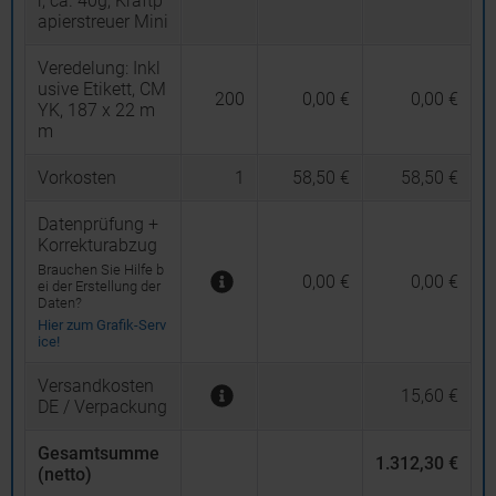
r, ca. 40g, Kraftp
apierstreuer Mini
Veredelung:
Inkl
usive Etikett, CM
200
0,00 €
0,00 €
YK, 187 x 22 m
m
Vorkosten
1
58,50 €
58,50 €
Datenprüfung +
Korrekturabzug
Brauchen Sie Hilfe b
0,00 €
0,00 €
ei der Erstellung der
Daten?
Hier zum Grafik-Serv
ice!
Versandkosten
15,60 €
DE / Verpackung
Gesamtsumme
1.312,30 €
(netto)