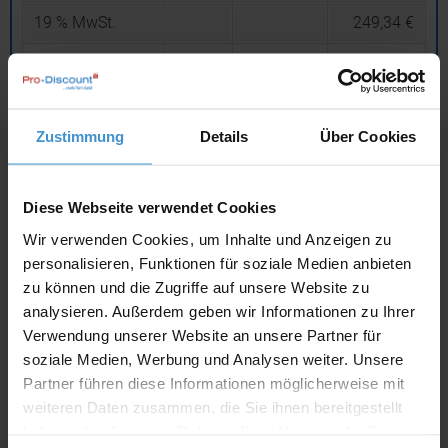
19
% MwSt.
249,34 €
Gesamtsumme
(brutto)
1.561,64 €
inklusive 19 % MwSt.
Zustimmung
Details
Über Cookies
netto
Privatkunden
brutto
In den
Warenkorb
Diese Webseite verwendet Cookies
Wir verwenden Cookies, um Inhalte und Anzeigen zu
personalisieren, Funktionen für soziale Medien anbieten
Angebot drucken
zu können und die Zugriffe auf unsere Website zu
analysieren. Außerdem geben wir Informationen zu Ihrer
Individuelle Anfrage
Verwendung unserer Website an unsere Partner für
soziale Medien, Werbung und Analysen weiter. Unsere
Partner führen diese Informationen möglicherweise mit
Lieferzeiten
weiteren Daten zusammen, die Sie ihnen bereitgestellt
Artikel mit Werbeanbringung:
ca. 1 - 2 Wochen
haben oder die sie im Rahmen Ihrer Nutzung der Dienste