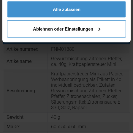
gesammelt haben.
Muster:
ca. 3 - 5 Werktage
Alle zulassen
Muster bestellen
Ablehnen oder Einstellungen
Produktinformationen zu diesem Werbeartikel
Artikelnummer:
FNM01880
Gewürzmischung Zitronen-Pfeffer,
Artikelname:
ca. 40g, Kraftpapierstreuer Mini
Kraftpapierstreuer Mini aus Papier.
Werbeanbringung als Etikett in 4c
individuell bedruckbar. Zutaten
Beschreibung:
Gewürzmischung Zitronen-Pfeffer:
Pfeffer, Zitronenschalen, Zucker,
Säuerungsmittel: Zitronensäure E
330; Salz, Rapsöl
Gewicht:
40 g
Maße:
60 x 50 x 60 mm