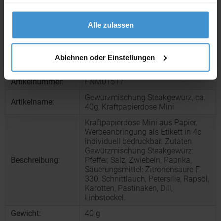
haben oder die sie im Rahmen Ihrer Nutzung der Dienste
Muster:
ca. 3 - 5 Werktage
gesammelt haben.
Alle zulassen
Muster bestellen
Ablehnen oder Einstellungen
Produktinformationen zu diesem Werbeartikel
Artikelnummer:
FNM01517
Gewürzmischung Steakgewürz, ca.
Artikelname:
40g, Kraftpapierdose Mini
Kraftpapierdose Mini aus Papier.
Werbeanbringung als Etikett in 4c
individuell bedruckbar. Zutaten
Gewürzmischung Steakgewürz:
Beschreibung:
Pfeffer, Salz, Zwiebeln, Paprika,
Säuerungsmittel: Zitronensäure E
330; Schnittlauch, Petersilie, Rapsöl,
Karotten, Pastinaken, Dill,
Liebstöckel.
Gewicht:
40 g