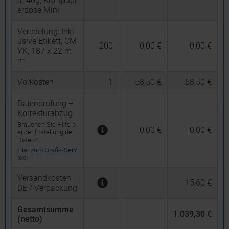
a. 40g, Kraftpapi
erdose Mini
Veredelung:
Inkl
usive Etikett, CM
200
0,00 €
0,00 €
YK, 187 x 22 m
m
Vorkosten
1
58,50 €
58,50 €
Datenprüfung +
Korrekturabzug
Brauchen Sie Hilfe b
0,00 €
0,00 €
ei der Erstellung der
Daten?
Hier zum Grafik-Serv
ice!
Versandkosten
15,60 €
DE / Verpackung
Gesamtsumme
1.039,30 €
(netto)