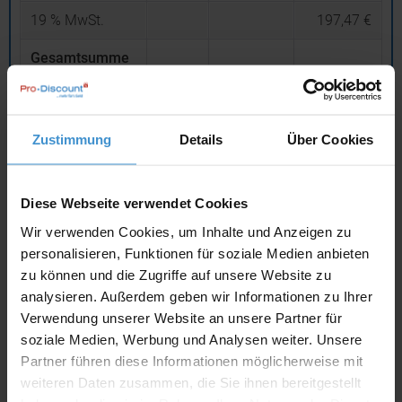
19
% MwSt.
197,47 €
Gesamtsumme
(brutto)
1.236,77 €
inklusive 19 % MwSt.
netto
Privatkunden
brutto
Zustimmung
Details
Über Cookies
In den
Warenkorb
Diese Webseite verwendet Cookies
Wir verwenden Cookies, um Inhalte und Anzeigen zu
Angebot drucken
personalisieren, Funktionen für soziale Medien anbieten
zu können und die Zugriffe auf unsere Website zu
Individuelle Anfrage
analysieren. Außerdem geben wir Informationen zu Ihrer
Verwendung unserer Website an unsere Partner für
soziale Medien, Werbung und Analysen weiter. Unsere
Lieferzeiten
Partner führen diese Informationen möglicherweise mit
Artikel mit Werbeanbringung:
ca. 1 - 2 Wochen
weiteren Daten zusammen, die Sie ihnen bereitgestellt