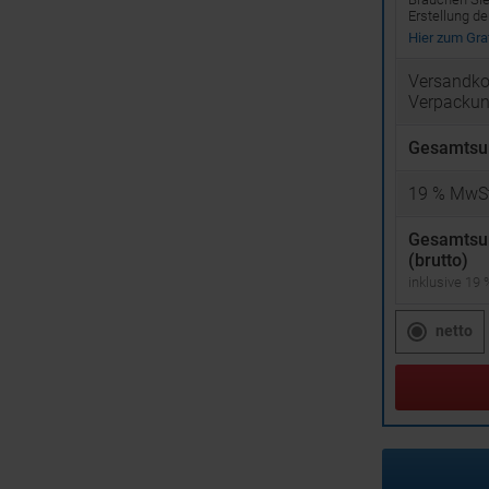
Erstellung d
Hier zum Graf
Versandko
Verpacku
Gesamtsu
19
% MwSt
Gesamts
(brutto)
inklusive 19
netto