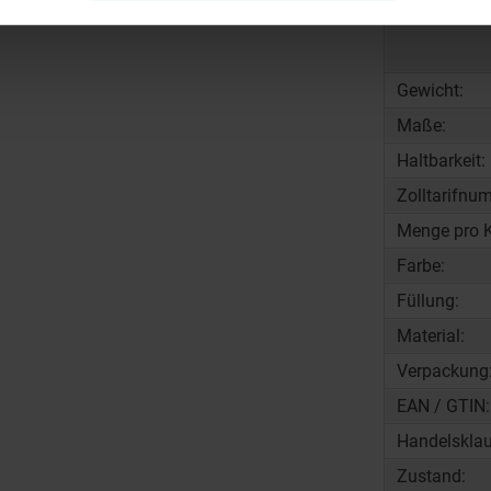
Beschreibun
Gewicht:
Maße:
Haltbarkeit:
Zolltarifnu
Menge pro K
Farbe:
Füllung:
Material:
Verpackung
EAN / GTIN:
Handelsklau
Zustand: