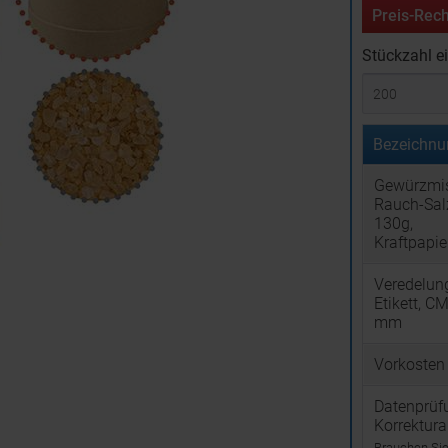
Preis-Rech
Stückzahl e
Bezeichnu
Gewürzmi
Rauch-Salz
130g,
Kraftpapie
Veredelun
Etikett, C
mm
Vorkosten
Datenprüf
Korrektur
Brauchen Sie 