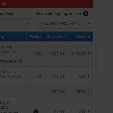
ner:
Werbeanbringung wählen:
ingeben:
ng
Menge
Stückpreis
Gesamt
schung
 grob, ca.
200
8,005 €
1.601,00 €
rstreuer Midi
g:
Inklusive
MYK, 185 x 55
200
0,00 €
0,00 €
1
58,50 €
58,50 €
ung +
abzug
0,00 €
0,00 €
Hilfe bei der