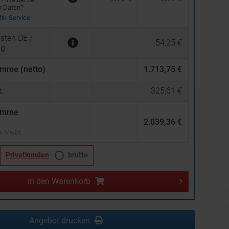
er Daten?
ik-Service!
sten DE /
54,25 €
ng
mme (netto)
1.713,75 €
.
325,61 €
umme
2.039,36 €
 % MwSt.
Privatkunden
brutto
In den
Warenkorb
Angebot drucken