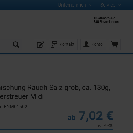
Unternehmen
Service
Kontakt
Konto
schung Rauch-Salz grob, ca. 130g,
erstreuer Midi
er: FNM01602
7,02 €
ab
inkl. MwSt.