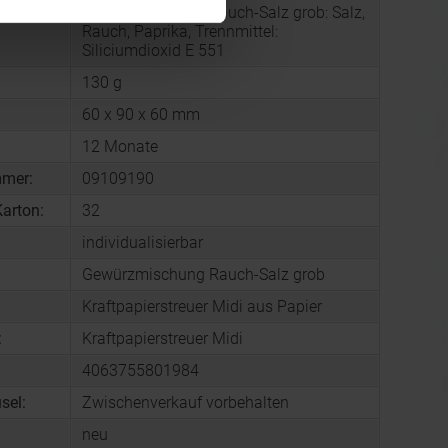
g:
Gewürzmischung Rauch-Salz grob: Salz,
Rauch, Paprika, Trennmittel:
Siliciumdioxid E 551
130 g
60 x 90 x 60 mm
12 Monate
mmer:
09109190
arton:
32
individualisierbar
Gewürzmischung Rauch-Salz grob
Kraftpapierstreuer Midi aus Papier
:
Kraftpapierstreuer Midi
4063755801984
sel:
Zwischenverkauf vorbehalten
neu