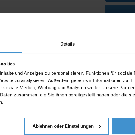
Lieferzeiten
Artikel mit W
Details
Muster:
Cookies
nhalte und Anzeigen zu personalisieren, Funktionen für soziale
Website zu analysieren. Außerdem geben wir Informationen zu I
Produktinfo
r soziale Medien, Werbung und Analysen weiter. Unsere Partner
 Daten zusammen, die Sie ihnen bereitgestellt haben oder die s
Artikelnumm
n.
Artikelname
Ablehnen oder Einstellungen