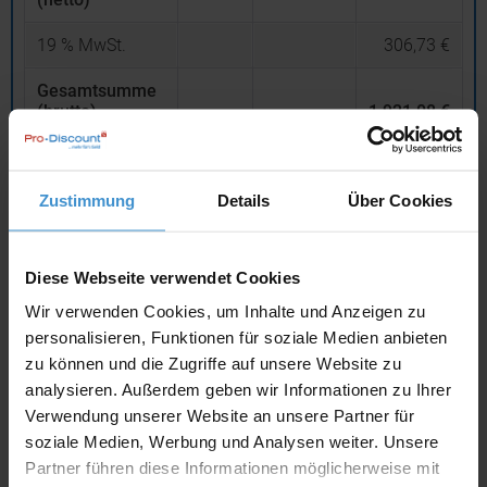
19
% MwSt.
306,73 €
Gesamtsumme
(brutto)
1.921,08 €
inklusive 19 % MwSt.
netto
Privatkunden
brutto
Zustimmung
Details
Über Cookies
In den
Warenkorb
Diese Webseite verwendet Cookies
Wir verwenden Cookies, um Inhalte und Anzeigen zu
Angebot drucken
personalisieren, Funktionen für soziale Medien anbieten
zu können und die Zugriffe auf unsere Website zu
Individuelle Anfrage
analysieren. Außerdem geben wir Informationen zu Ihrer
Verwendung unserer Website an unsere Partner für
soziale Medien, Werbung und Analysen weiter. Unsere
Lieferzeiten
Partner führen diese Informationen möglicherweise mit
Artikel mit Werbeanbringung:
ca. 1 - 2 Wochen