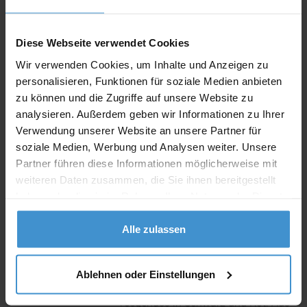
Individuelle Anfrage
Diese Webseite verwendet Cookies
Lieferzeiten
Wir verwenden Cookies, um Inhalte und Anzeigen zu
Artikel mit Werbeanbringung:
ca. 10 Werktage
personalisieren, Funktionen für soziale Medien anbieten
zu können und die Zugriffe auf unsere Website zu
Muster mit Ihrer
ca. 10 Werktage
analysieren. Außerdem geben wir Informationen zu Ihrer
Werbeanbringung zur Freigabe
der Produktion:
Verwendung unserer Website an unsere Partner für
soziale Medien, Werbung und Analysen weiter. Unsere
Artikel ohne Werbeanbringung:
ca. 3 - 5 Werktage
Partner führen diese Informationen möglicherweise mit
weiteren Daten zusammen, die Sie ihnen bereitgestellt
Muster:
ca. 3 - 5 Werktage
haben oder die sie im Rahmen Ihrer Nutzung der Dienste
gesammelt haben.
Produktinformationen zu diesem Artikel
Alle zulassen
Artikelnummer:
ROP2K1001
Geschenkset / Präsenteset:
Artikelname:
Ablehnen oder Einstellungen
Teegenuss
Teegenuss in Schwarz und Rot. Aus