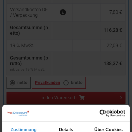
Versandkosten DE
7,80 €
/ Verpackung
Gesamtsumme (n
116,28 €
etto)
19
% MwSt.
22,09 €
Gesamtsumme (b
rutto)
138,37 €
inklusive 19 % MwSt.
netto
Privatkunden
brutto
In den
Warenkorb
Angebot drucken
Zustimmung
Details
Über Cookies