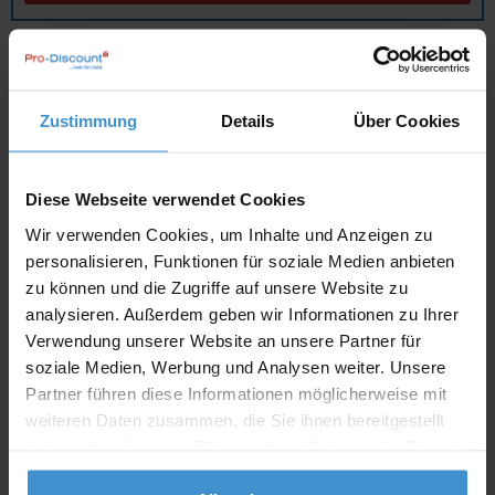
Angebot drucken
Zustimmung
Details
Über Cookies
Individuelle Anfrage
Lieferzeiten
Diese Webseite verwendet Cookies
Artikel mit Werbeanbringung:
ca. 10 Werktage
Wir verwenden Cookies, um Inhalte und Anzeigen zu
personalisieren, Funktionen für soziale Medien anbieten
Muster mit Ihrer
zu können und die Zugriffe auf unsere Website zu
ca. 10 Werktage
Werbeanbringung zur Freigabe
der Produktion:
analysieren. Außerdem geben wir Informationen zu Ihrer
Verwendung unserer Website an unsere Partner für
Artikel ohne Werbeanbringung:
ca. 3 - 5 Werktage
soziale Medien, Werbung und Analysen weiter. Unsere
Partner führen diese Informationen möglicherweise mit
Muster:
ca. 3 - 5 Werktage
weiteren Daten zusammen, die Sie ihnen bereitgestellt
haben oder die sie im Rahmen Ihrer Nutzung der Dienste
Muster bestellen
gesammelt haben.