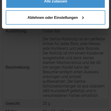
Alle zulassen
Produktinformationen zu diesem Werbeartikel
Artikelnummer:
CPO10210404
Ablehnen oder Einstellungen
Artikelname:
Gerlos Schlüsselkette mit Rollerclip
Ausführung:
Farbe: Rot
Der Gerlos-Rollerclip ist ein perfekter
Artikel für jedes Büro, jede Messe,
jede Konferenz und jede Skipiste.
Der Rollclip ist mit einem Karabiner
ausgestattet und dank seines
starken Mechanismus und der 60
Beschreibung:
cm langen Kordel kann der
Besucher einfach einen Ausweis
anbringen und schnell
aufbewahren. Der Gerlos-
Schlüsselanhänger ist aus stabilem
ABS-Kunststoff gefertigt und in
verschiedenen Farben erhältlich.
Gewicht:
20 g