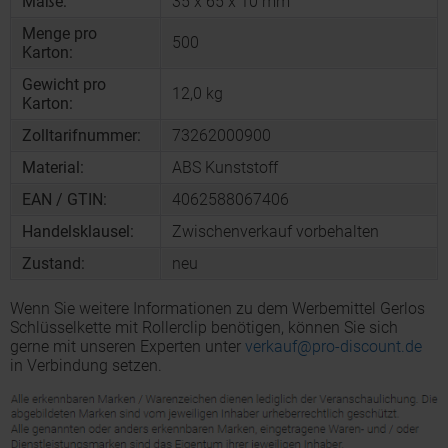
Maße:
35 x 65 x 10 mm
Menge pro
500
Karton:
Gewicht pro
12,0 kg
Karton:
Zolltarifnummer:
73262000900
Material:
ABS Kunststoff
EAN / GTIN:
4062588067406
Handelsklausel:
Zwischenverkauf vorbehalten
Zustand:
neu
Wenn Sie weitere Informationen zu dem Werbemittel Gerlos
Schlüsselkette mit Rollerclip benötigen, können Sie sich
gerne mit unseren Experten unter
verkauf@pro-discount.de
in Verbindung setzen.