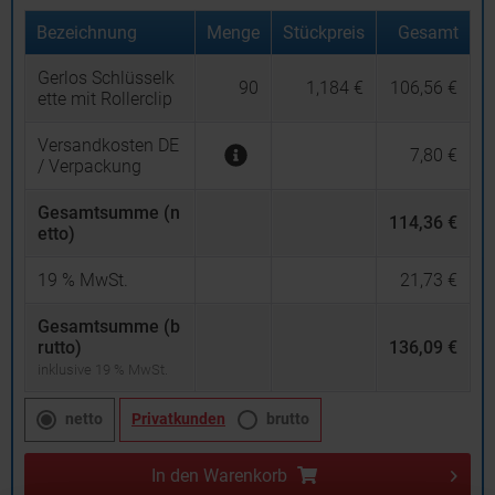
Bezeichnung
Menge
Stückpreis
Gesamt
Gerlos Schlüsselk
90
1,184 €
106,56 €
ette mit Rollerclip
Versandkosten DE
7,80 €
/ Verpackung
Gesamtsumme (n
114,36 €
etto)
19
% MwSt.
21,73 €
Gesamtsumme (b
rutto)
136,09 €
inklusive 19 % MwSt.
netto
Privatkunden
brutto
In den
Warenkorb