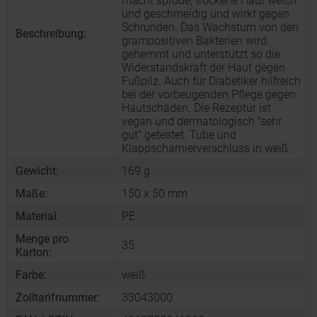
macht spröde, trockene Haut weich
und geschmeidig und wirkt gegen
Schrunden. Das Wachstum von den
Beschreibung:
grampositiven Bakterien wird
gehemmt und unterstützt so die
Widerstandskraft der Haut gegen
Fußpilz. Auch für Diabetiker hilfreich
bei der vorbeugenden Pflege gegen
Hautschäden. Die Rezeptur ist
vegan und dermatologisch "sehr
gut" getestet. Tube und
Klappscharnierverschluss in weiß.
Gewicht:
169 g
Maße:
150 x 50 mm
Material:
PE
Menge pro
35
Karton:
Farbe:
weiß
Zolltarifnummer:
33043000