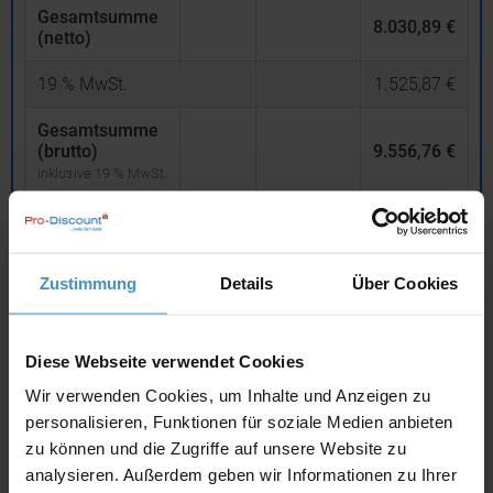
Gesamtsumme
8.030,89 €
(netto)
19
% MwSt.
1.525,87 €
Gesamtsumme
(brutto)
9.556,76 €
inklusive 19 % MwSt.
netto
Privatkunden
brutto
In den
Warenkorb
Zustimmung
Details
Über Cookies
Diese Webseite verwendet Cookies
Angebot drucken
Wir verwenden Cookies, um Inhalte und Anzeigen zu
Individuelle Anfrage
personalisieren, Funktionen für soziale Medien anbieten
zu können und die Zugriffe auf unsere Website zu
analysieren. Außerdem geben wir Informationen zu Ihrer
Lieferzeiten