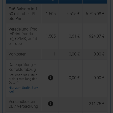
Fuß Balsam in 1
50 ml Tube - Ph
1.505
4,515 €
6.795,08 €
oto Print
Veredelung:
Pho
toPrint (rundu
1.505
0,61 €
924,07 €
m), CYMK, auf d
er Tube
Vorkosten
1
0,00 €
0,00 €
Datenprüfung +
Korrekturabzug
Brauchen Sie Hilfe b
0,00 €
0,00 €
ei der Erstellung der
Daten?
Hier zum Grafik-Serv
ice!
Versandkosten
311,75 €
DE / Verpackung