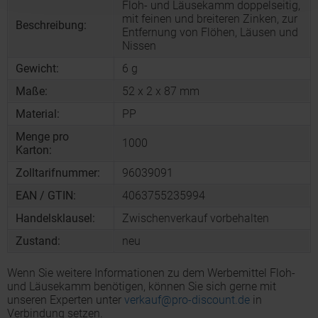
Floh- und Läusekamm doppelseitig,
mit feinen und breiteren Zinken, zur
Beschreibung:
Entfernung von Flöhen, Läusen und
Nissen
Gewicht:
6 g
Maße:
52 x 2 x 87 mm
Material:
PP
Menge pro
1000
Karton:
Zolltarifnummer:
96039091
EAN / GTIN:
4063755235994
Handelsklausel:
Zwischenverkauf vorbehalten
Zustand:
neu
Wenn Sie weitere Informationen zu dem Werbemittel Floh-
und Läusekamm benötigen, können Sie sich gerne mit
unseren Experten unter
verkauf@pro-discount.de
in
Verbindung setzen.