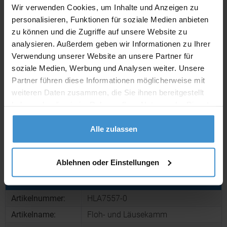
Wir verwenden Cookies, um Inhalte und Anzeigen zu
personalisieren, Funktionen für soziale Medien anbieten
Lieferzeiten
zu können und die Zugriffe auf unsere Website zu
analysieren. Außerdem geben wir Informationen zu Ihrer
Artikel mit Werbeanbringung:
ca. 10 Werktage
Verwendung unserer Website an unsere Partner für
Muster mit Ihrer
soziale Medien, Werbung und Analysen weiter. Unsere
ca. 10 Werktage
Werbeanbringung zur Freigabe
Partner führen diese Informationen möglicherweise mit
der Produktion:
weiteren Daten zusammen, die Sie ihnen bereitgestellt
Artikel ohne Werbeanbringung:
ca. 3 - 5 Werktage
haben oder die sie im Rahmen Ihrer Nutzung der Dienste
gesammelt haben.
Muster:
ca. 3 - 5 Werktage
Alle zulassen
Muster bestellen
Ablehnen oder Einstellungen
Produktinformationen zu diesem Werbeartikel
Artikelnummer:
HLA7557-0
Artikelname:
Floh- und Läusekamm