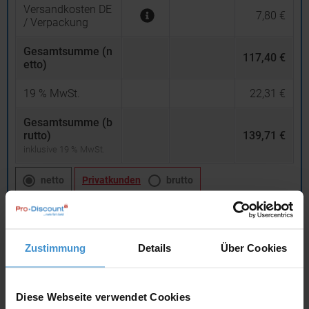
Versandkosten DE
7,80 €
/ Verpackung
Gesamtsumme (n
117,40 €
etto)
19
% MwSt.
22,31 €
Gesamtsumme (b
rutto)
139,71 €
inklusive 19 % MwSt.
netto
Privatkunden
brutto
In den
Warenkorb
Zustimmung
Details
Über Cookies
Angebot drucken
Diese Webseite verwendet Cookies
Individuelle Anfrage