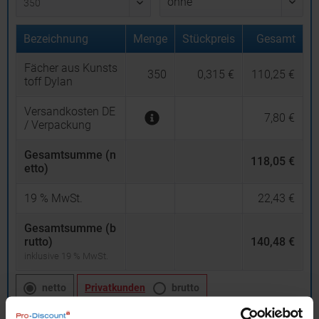
Bezeichnung
Menge
Stückpreis
Gesamt
Fächer aus Kunsts
350
0,315 €
110,25 €
toff Dylan
Versandkosten DE
7,80 €
/ Verpackung
Gesamtsumme (n
118,05 €
etto)
19
% MwSt.
22,43 €
Gesamtsumme (b
rutto)
140,48 €
inklusive 19 % MwSt.
netto
Privatkunden
brutto