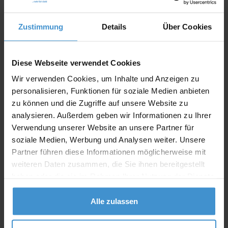
In den
Warenkorb
Zustimmung
Details
Über Cookies
Angebot drucken
Diese Webseite verwendet Cookies
Individuelle Anfrage
Wir verwenden Cookies, um Inhalte und Anzeigen zu
personalisieren, Funktionen für soziale Medien anbieten
Lieferzeiten
zu können und die Zugriffe auf unsere Website zu
analysieren. Außerdem geben wir Informationen zu Ihrer
Artikel mit Werbeanbringung:
ca. 10 Werktage
Verwendung unserer Website an unsere Partner für
Muster mit Ihrer
soziale Medien, Werbung und Analysen weiter. Unsere
ca. 10 Werktage
Werbeanbringung zur Freigabe
Partner führen diese Informationen möglicherweise mit
der Produktion:
weiteren Daten zusammen, die Sie ihnen bereitgestellt
Artikel ohne Werbeanbringung:
haben oder die sie im Rahmen Ihrer Nutzung der Dienste
ca. 3 - 5 Werktage
gesammelt haben.
Muster:
ca. 3 - 5 Werktage
Alle zulassen
Muster bestellen