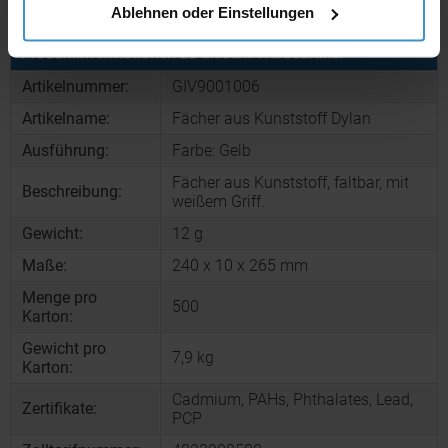
Ablehnen oder Einstellungen
Produktinformationen zu diesem Werbeartikel
Artikelnummer:
GIV9001006
Artikelname:
Fächer aus Kunststoff Dylan
Ausführung:
Farbe: Gelb
Fächer aus Kunststoff, faltbar, mit
Beschreibung:
weißem Griff.
Gewicht:
12 g
Maße:
240 x 10 x 265 mm
Menge pro
500
Karton:
Gewicht pro
7,9 kg
Karton:
Cadmium, PAHs, Phthalates, Lead,
Zertifikate:
PCP