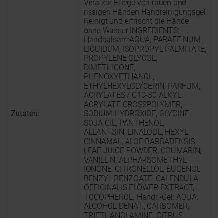
Vera zur Pflege von rauen und
rissigen Händen Handreinigungsgel
Reinigt und erfrischt die Hände
ohne Wasser INGREDIENTS:
Handbalsam:AQUA, PARAFFINUM
LIQUIDUM, ISOPROPYL PALMITATE,
PROPYLENE GLYCOL,
DIMETHICONE,
PHENOXYETHANOL,
ETHYLHEXYLGLYCERIN, PARFUM,
ACRYLATES / C10-30 ALKYL
ACRYLATE CROSSPOLYMER,
Zutaten:
SODIUM HYDROXIDE, GLYCINE
SOJA OIL, PANTHENOL,
ALLANTOIN, LINALOOL, HEXYL
CINNAMAL, ALOE BARBADENSIS
LEAF JUICE POWDER, COUMARIN,
VANILLIN, ALPHA-ISOMETHYL
IONONE, CITRONELLOL, EUGENOL,
BENZYL BENZOATE, CALENDULA
OFFICINALIS FLOWER EXTRACT,
TOCOPHEROL. Handr.-Gel: AQUA,
ALCOHOL DENAT., CARBOMER,
TRIETHANOLAMINE, CITRUS