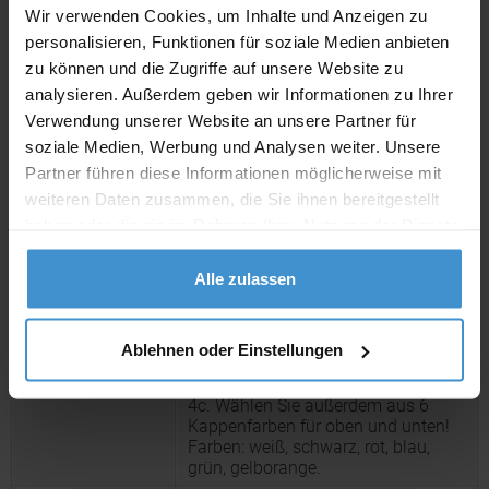
entzündungshemmenden
Wir verwenden Cookies, um Inhalte und Anzeigen zu
Substanzen • Mit ätherischen Ölen •
personalisieren, Funktionen für soziale Medien anbieten
wirkt wohltuend kühlend und
zu können und die Zugriffe auf unsere Website zu
beruhigend durch Aloe Vera Im
DuoPack ideal kombiniert mit
analysieren. Außerdem geben wir Informationen zu Ihrer
alkoholischem Handreinigungsgel -
Verwendung unserer Website an unsere Partner für
dem perfekten Helfer beim Outdoor-
Beschreibung:
soziale Medien, Werbung und Analysen weiter. Unsere
Spaß: • Einfache Anwendung, klasse
Partner führen diese Informationen möglicherweise mit
Wirkung • Handreinigung ohne
Wasser • Frische, gepflegte Hände
weiteren Daten zusammen, die Sie ihnen bereitgestellt
Beide Füllungen sind
haben oder die sie im Rahmen Ihrer Nutzung der Dienste
dermatologisch von einem
gesammelt haben.
unabhängigen Institut getestet und
Alle zulassen
mit dem Ergebnis "Sehr gut
hautverträglich" bewertet.
Hergestellt in Deutschland.
Dekoration Body Label (PP weiß):
Ablehnen oder Einstellungen
Hochglänzendes Etikett auf Vorder-
und Rückseite des DuoPack, Druck:
4c. Wählen Sie außerdem aus 6
Kappenfarben für oben und unten!
Farben: weiß, schwarz, rot, blau,
grün, gelborange.