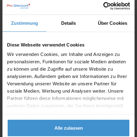
In den
Warenkorb
Zustimmung
Details
Über Cookies
Angebot drucken
Diese Webseite verwendet Cookies
Individuelle Anfrage
Wir verwenden Cookies, um Inhalte und Anzeigen zu
personalisieren, Funktionen für soziale Medien anbieten
zu können und die Zugriffe auf unsere Website zu
Lieferzeiten
analysieren. Außerdem geben wir Informationen zu Ihrer
Artikel mit Werbeanbringung:
ca. 10 Werktage
Verwendung unserer Website an unsere Partner für
soziale Medien, Werbung und Analysen weiter. Unsere
Muster mit Ihrer
Partner führen diese Informationen möglicherweise mit
ca. 10 Werktage
Werbeanbringung zur Freigabe
der Produktion:
weiteren Daten zusammen, die Sie ihnen bereitgestellt
haben oder die sie im Rahmen Ihrer Nutzung der Dienste
Artikel ohne Werbeanbringung:
ca. 3 - 5 Werktage
gesammelt haben.
Alle zulassen
Muster:
ca. 3 - 5 Werktage