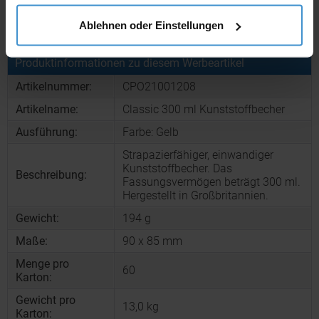
Muster bestellen
Ablehnen oder Einstellungen
Produktinformationen zu diesem Werbeartikel
Artikelnummer:
CPO21001208
Artikelname:
Classic 300 ml Kunststoffbecher
Ausführung:
Farbe: Gelb
Strapazierfähiger, einwandiger
Kunststoffbecher. Das
Beschreibung:
Fassungsvermögen beträgt 300 ml.
Hergestellt in Großbritannien.
Gewicht:
194 g
Maße:
90 x 85 mm
Menge pro
60
Karton:
Gewicht pro
13,0 kg
Karton: