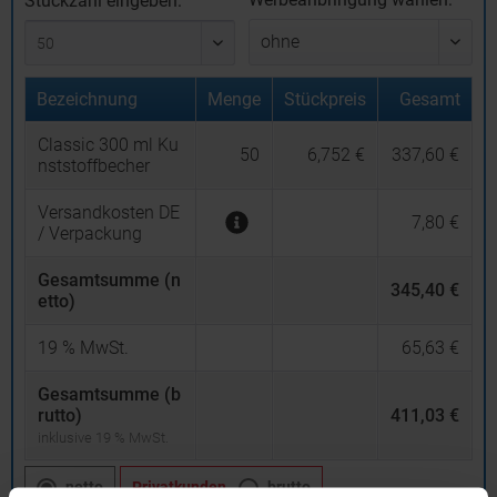
Stückzahl eingeben:
Bezeichnung
Menge
Stückpreis
Gesamt
Classic 300 ml Ku
50
6,752 €
337,60 €
nststoffbecher
Versandkosten DE
7,80 €
/ Verpackung
Gesamtsumme (n
345,40 €
etto)
19
% MwSt.
65,63 €
Gesamtsumme (b
rutto)
411,03 €
inklusive 19 % MwSt.
netto
Privatkunden
brutto