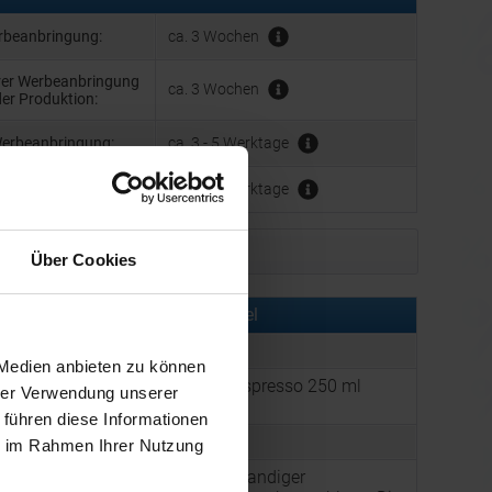
erbeanbringung:
ca. 3 Wochen
hrer Werbeanbringung
ca. 3 Wochen
der Produktion:
Werbeanbringung:
ca. 3 - 5 Werktage
ca. 3 - 5 Werktage
Muster bestellen
Über Cookies
rmationen zu diesem Werbeartikel
er:
CPO21009104
 Medien anbieten zu können
Brite-Americano® Espresso 250 ml
hrer Verwendung unserer
:
Isolierbecher
 führen diese Informationen
:
Farbe: limone
ie im Rahmen Ihrer Nutzung
Kompakter, doppelwandiger