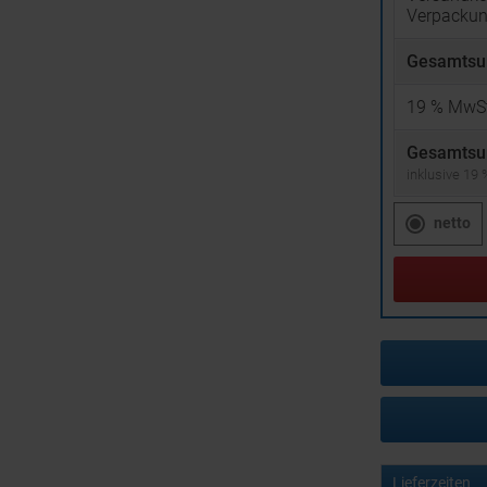
Verpacku
Gesamtsu
19
% MwSt
Gesamtsu
inklusive 19
netto
Lieferzeiten