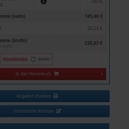
7,80 €
ng
mme (netto)
185,40 €
.
35,23 €
mme (brutto)
220,63 €
 % MwSt.
Privatkunden
brutto
In den
Warenkorb
Angebot drucken
Individuelle Anfrage