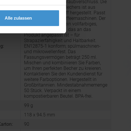
Isolierbecher mit Schraubverschluss. Die
äußere Schicht des Bechers ist aus
recyceltem Kunststoff hergestellt. Passt
Alle zulassen
unter die meisten Kaffeemaschinen. Der
Becher verfügt über ein vollfarbiges,
umlaufendes Design, das an das
Produkt angepasst ist – für
Strapazierfähigkeit und Haltbarkeit.
g:
EN12875-1 konform; spülmaschinen-
und mikrowellenfest. Das
Fassungsvermögen beträgt 250 ml.
Mischen und kombinieren Sie Farben,
um Ihren perfekten Becher zu kreieren.
Kontaktieren Sie den Kundendienst für
weitere Farboptionen. Hergestellt in
Großbritannien. Mindestabnahmemenge
50 Stück. Verpackt in einem
kompostierbaren Beutel. BPA-frei.
99 g
118 x 94.5 mm
arton:
90