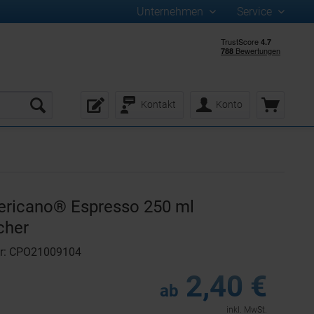
Unternehmen
Service
Kontakt
Konto
ericano® Espresso 250 ml
cher
er: CPO21009104
2,40 €
ab
inkl. MwSt.