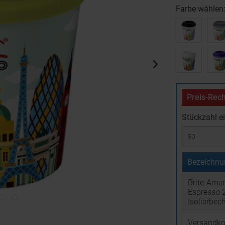
Farbe wählen
Preis-Rech
Stückzahl e
Bezeichnu
Brite-Ame
Espresso 
Isolierbec
Versandko