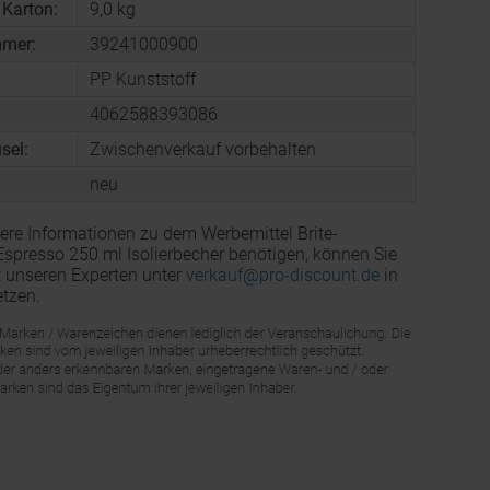
 Karton:
9,0 kg
mmer:
39241000900
PP Kunststoff
4062588393086
sel:
Zwischenverkauf vorbehalten
neu
ere Informationen zu dem Werbemittel Brite-
presso 250 ml Isolierbecher benötigen, können Sie
t unseren Experten unter
verkauf@pro-discount.de
in
tzen.