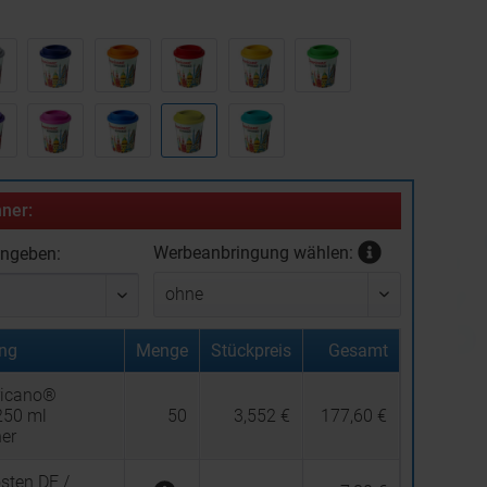
:
ner:
Werbeanbringung wählen:
ingeben:
ng
Menge
Stückpreis
Gesamt
ricano®
250 ml
50
3,552 €
177,60 €
her
sten DE /